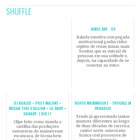
SHUFFLE
JAMES BAY - US
Balada emotiva com pegada
motivacional ganha vídeo
repleto de cenas (umas mais
bonitas que as outras) de
pessoas em sua solitude e,
depois, na capacidade de se
conectar ao outro
DJ KHALED + POST MALONE +
RUFUS WAINWRIGHT - TROUBLE IN
MEGAN THEE STALLION + LIL BABY +
PARADISE
DABABY- I DID IT
Tendo já apresentado tantas
nuances diferentes ao longo
Clipe feito como manda a
de duas décadas de carreira,
cartilha das produções
cantor norte-americano
ostensivas do mainstream
brinca com processos de
escancara, de forma bem
desconstrução