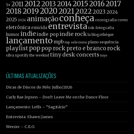
2012
2015
2016
2017
2013
2014
2011
5+
2019
2020
2021
2018
2022
2023
2024
conheça
animação
2025
coreografia
cover
2026
entrevista
eletrônica
emicida
fotografia
folk
indie
indie rock
indie pop
humor
la blogothèque
lançamento
mpb
plano sequência
mp seleciona
pop
rock
playlist
pop rock
preto e branco
tiny desk concerts
spotify
silva
the weeknd
tuyo
ÚLTIMAS ATUALIZAÇÕES
Dicas de Discos do Mês: Julho/2026
Carly Rae Jepsen – Don’t Leave Me on the Dance Floor
Lançamento: Leffs – “Sagitário”
Entrevista: Shawn James
Weezer – C.E.O.