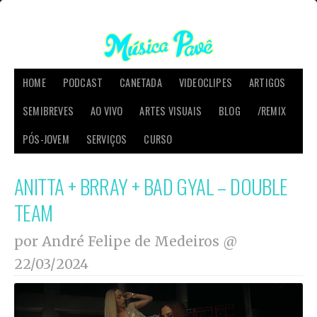
HOME
PODCAST
CANETADA
VIDEOCLIPES
ARTIGOS
SEMIBREVES
AO VIVO
ARTES VISUAIS
BLOG
/REMIX
PÓS-JOVEM
SERVIÇOS
CURSO
ANITTA + BRRAY + BAD GYAL – DOUBLE
TEAM
por André Felipe de Medeiros @
22/03/2024