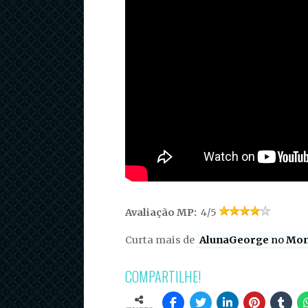
Avaliação MP:
4/5
Curta mais de
AlunaGeorge
no
Mon
COMPARTILHE!