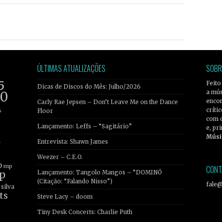
ÚLTIMAS ATUALIZAÇÕES
SOBR
5
Feito
Dicas de Discos do Mês: Julho/2026
a mús
20
encon
Carly Rae Jepsen – Don’t Leave Me on the Dance
críti
6
Floor
com 
Lançamento: Leffs – “Sagitário”
e, pr
Músi
Entrevista: Shawn James
r
Weezer – C.E.O.
b
mp
CONT
p
Lançamento: Tangolo Mangos – “DOMINÓ
(Citação: “Falando Nisso”)
fale
silva
ts
Steve Lacy – doom
Tiny Desk Concerts: Charlie Puth