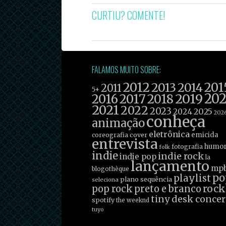
CURTIU? COMENTE!
FALAMOS MUITO SOBRE:
2012
201
2013
2014
2011
5+
2019
20
2016
2017
2018
2021
2022
2023
2025
2024
202
conheça
animação
eletrônica
emicida
coreografia
cover
entrevista
humo
fotografia
folk
indie
indie rock
indie pop
la
lançamento
mp
blogothèque
po
playlist
plano sequência
seleciona
rock
pop rock
preto e branco
tiny desk concer
spotify
the weeknd
tuyo