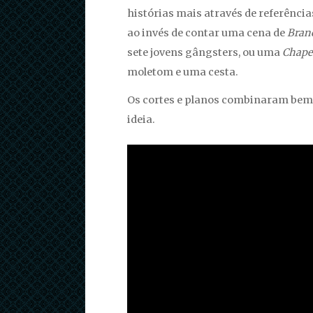
histórias mais através de referência
ao invés de contar uma cena de
Bran
sete jovens gângsters, ou uma
Chape
moletom e uma cesta.
Os cortes e planos combinaram bem
ideia.