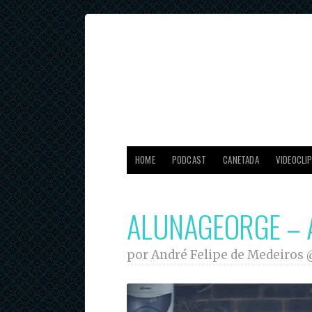
HOME
PODCAST
CANETADA
VIDEOCLI
ALUNAGEORGE – A
por André Felipe de Medeiros