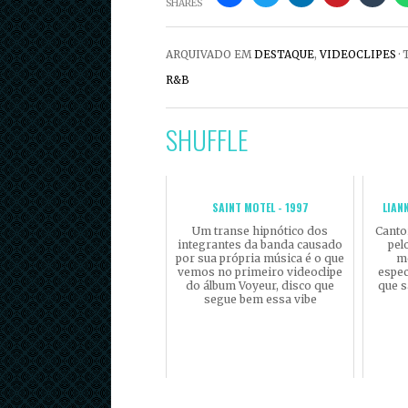
SHARES
ARQUIVADO EM
DESTAQUE
,
VIDEOCLIPES
·
R&B
SHUFFLE
SAINT MOTEL - 1997
LIAN
Um transe hipnótico dos
Canto
integrantes da banda causado
pel
por sua própria música é o que
m
vemos no primeiro videoclipe
espec
do álbum Voyeur, disco que
que s
segue bem essa vibe