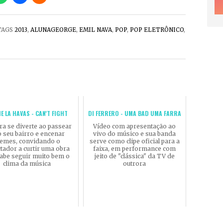
 TAGS
2013
,
ALUNAGEORGE
,
EMIL NAVA
,
POP
,
POP ELETRÔNICO
,
NE LA HAVAS - CAN'T FIGHT
DI FERRERO - UMA BAD UMA FARRA
ra se diverte ao passear
Vídeo com apresentação ao
o seu bairro e encenar
vivo do músico e sua banda
emes, convidando o
serve como clipe oficial para a
tador a curtir uma obra
faixa, em performance com
abe seguir muito bem o
jeito de "clássica" da TV de
clima da música
outrora