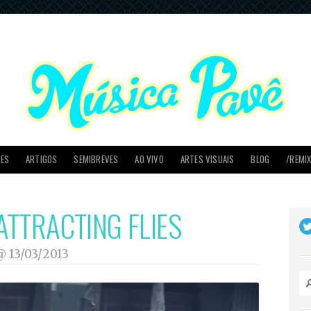
PES
ARTIGOS
SEMIBREVES
AO VIVO
ARTES VISUAIS
BLOG
/REMI
TTRACTING FLIES
 @
13/03/2013