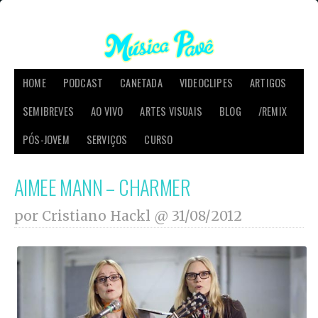
HOME
PODCAST
CANETADA
VIDEOCLIPES
ARTIGOS
SEMIBREVES
AO VIVO
ARTES VISUAIS
BLOG
/REMIX
PÓS-JOVEM
SERVIÇOS
CURSO
AIMEE MANN – CHARMER
por Cristiano Hackl @
31/08/2012