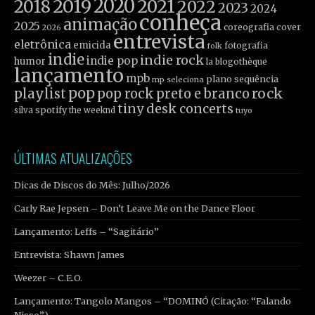
2019
2020
2021
2018
2022
2023
2024
conheça
animação
2025
coreografia
cover
2026
entrevista
eletrônica
emicida
fotografia
folk
indie
indie rock
indie pop
humor
la blogothèque
lançamento
mpb
plano sequência
mp seleciona
pop
rock
playlist
pop rock
preto e branco
tiny desk concerts
spotify
silva
the weeknd
tuyo
ÚLTIMAS ATUALIZAÇÕES
Dicas de Discos do Mês: Julho/2026
Carly Rae Jepsen – Don’t Leave Me on the Dance Floor
Lançamento: Leffs – “Sagitário”
Entrevista: Shawn James
Weezer – C.E.O.
Lançamento: Tangolo Mangos – “DOMINÓ (Citação: “Falando
Nisso”)