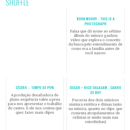
SHUFFLE
KEVIN MORBY - THIS IS A
PHOTOGRAPH
Faixa que dá nome ao sétimo
álbum do músico ganhou
vídeo que explora o conceito
da busca pelo entendimento de
como era a família antes de
você nascer
CÍCERO – TEMPO DE PIPA
EDGAR + RICO DALASAM - CARRO
DE BOY
A produção desafiadora do
plano sequência valeu a pena
Parceria dos dois músicos
para nos apresentar o trabalho
mistura estética e climas tanto
do cantor. E ele nos contou que
na música, quanto no clipe, que
quer fazer mais clipes
comenta atropelamentos de
ciclistas (e muito mais nas
entrelinhas)