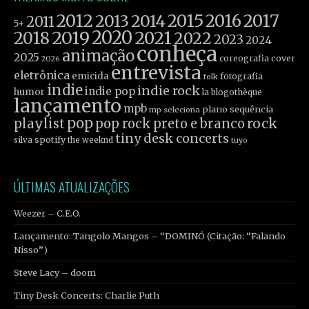
2012
2015
2016
2017
2013
2014
2011
5+
2019
2020
2021
2018
2022
2023
2024
conheça
animação
2025
coreografia
cover
2026
entrevista
eletrônica
emicida
fotografia
folk
indie
indie rock
indie pop
humor
la blogothèque
lançamento
mpb
plano sequência
mp seleciona
pop
rock
playlist
pop rock
preto e branco
tiny desk concerts
spotify
silva
the weeknd
tuyo
ÚLTIMAS ATUALIZAÇÕES
Weezer – C.E.O.
Lançamento: Tangolo Mangos – “DOMINÓ (Citação: “Falando
Nisso”)
Steve Lacy – doom
Tiny Desk Concerts: Charlie Puth