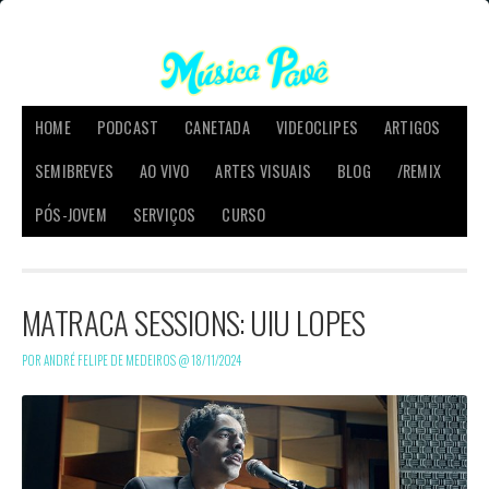
HOME
PODCAST
CANETADA
VIDEOCLIPES
ARTIGOS
SEMIBREVES
AO VIVO
ARTES VISUAIS
BLOG
/REMIX
PÓS-JOVEM
SERVIÇOS
CURSO
MATRACA SESSIONS: UIU LOPES
POR ANDRÉ FELIPE DE MEDEIROS @
18/11/2024