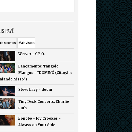
IS PAVÊ
ais
recentes
Mais
vistos
Weezer - C.E.O.
Lançamento: Tangolo
Mangos - "DOMINÓ (Citação:
Falando Nisso")
Steve Lacy - doom
Tiny Desk Concerts: Charlie
Puth
Bonobo + Joy Crookes -
Always on Your Side