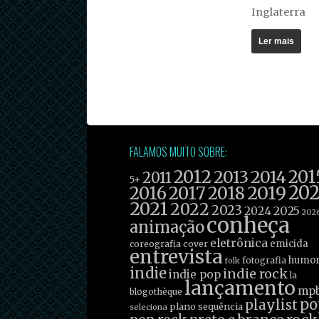
Inglaterra
Ler mais
FALAMOS MUITO SOBRE:
2012
201
2013
2014
2011
5+
2019
20
2016
2017
2018
2021
2022
2023
2025
2024
202
conheça
animação
eletrônica
emicida
coreografia
cover
entrevista
humo
fotografia
folk
indie
indie rock
indie pop
la
lançamento
mp
blogothèque
po
playlist
plano sequência
seleciona