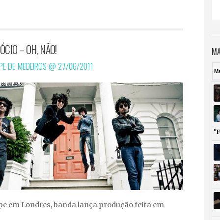
ÓCIO – OH, NÃO!
MA
IPE DE MEDEIROS @
27/06/2011
M
"
ipe em Londres, banda lança produção feita em