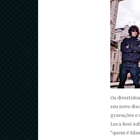
Os divertido
seu novo dis
gravações e o
Luca Bori sob
“quem é Sila