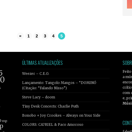
«
1
2
3
4
5
ÚLTIMAS ATUALIZAÇÕES
SOBR
5
Feito
Weezer – C.E.O.
a mús
20
encon
Lançamento: Tangolo Mangos – “DOMINÓ
críti
6
(Citação: “Falando Nisso”)
com 
Steve Lacy – doom
e, pr
Músi
Tiny Desk Concerts: Charlie Puth
r
Bonobo + Joy Crookes – Always on Your Side
b
mp
CONT
p
COLORS: CA7RIEL & Paco Amoroso
fale