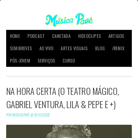
HOME
PODCAST
CANETADA
VIDEOCLIPES
ARTIGOS
SEMIBREVES
AO VIVO
ARTES VISUAIS
BLOG
/REMIX
PÓS-JOVEM
SERVIÇOS
CURSO
NA HORA CERTA (O TEATRO MÁGICO,
GABRIEL VENTURA, LILA & PEPE E +)
POR MÚSICA PAVÊ @
30/03/2022