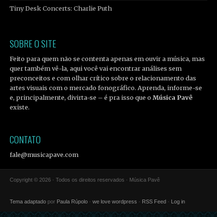
Tiny Desk Concerts: Charlie Puth
SOBRE O SITE
Feito para quem não se contenta apenas em ouvir a música, mas
quer também vê-la, aqui você vai encontrar análises sem
preconceitos e com olhar crítico sobre o relacionamento das
artes visuais com o mercado fonográfico. Aprenda, informe-se
e, principalmente, divirta-se – é pra isso que o
Música Pavê
existe.
CONTATO
fale@musicapave.com
Copyright © 2026 · Todos os direitos reservados · Música Pavê
Tema adaptado
por
Paula Rúpolo
·
we love wordpress
·
RSS Feed
·
Log in