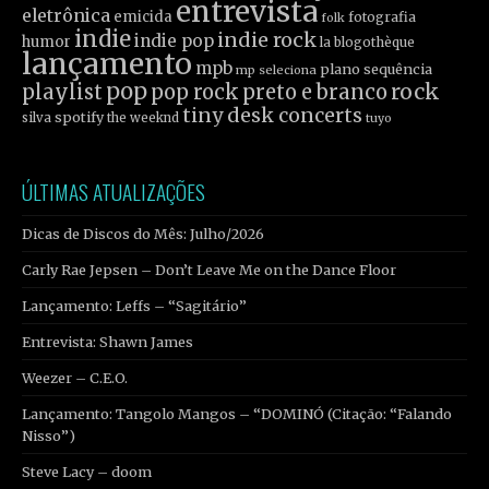
entrevista
eletrônica
emicida
fotografia
folk
indie
indie rock
indie pop
humor
la blogothèque
lançamento
mpb
plano sequência
mp seleciona
pop
rock
playlist
pop rock
preto e branco
tiny desk concerts
spotify
silva
the weeknd
tuyo
ÚLTIMAS ATUALIZAÇÕES
Dicas de Discos do Mês: Julho/2026
Carly Rae Jepsen – Don’t Leave Me on the Dance Floor
Lançamento: Leffs – “Sagitário”
Entrevista: Shawn James
Weezer – C.E.O.
Lançamento: Tangolo Mangos – “DOMINÓ (Citação: “Falando
Nisso”)
Steve Lacy – doom