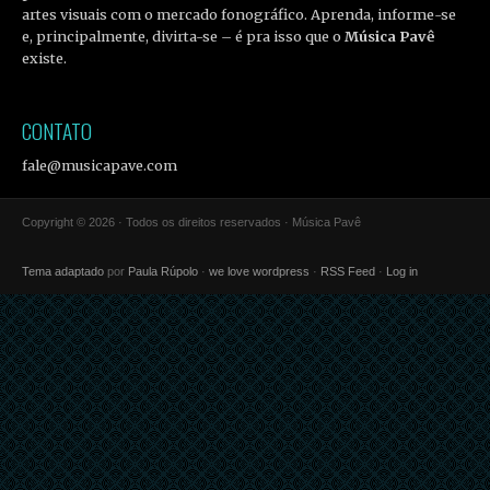
artes visuais com o mercado fonográfico. Aprenda, informe-se
e, principalmente, divirta-se – é pra isso que o
Música Pavê
existe.
CONTATO
fale@musicapave.com
Copyright © 2026 · Todos os direitos reservados · Música Pavê
Tema adaptado
por
Paula Rúpolo
·
we love wordpress
·
RSS Feed
·
Log in