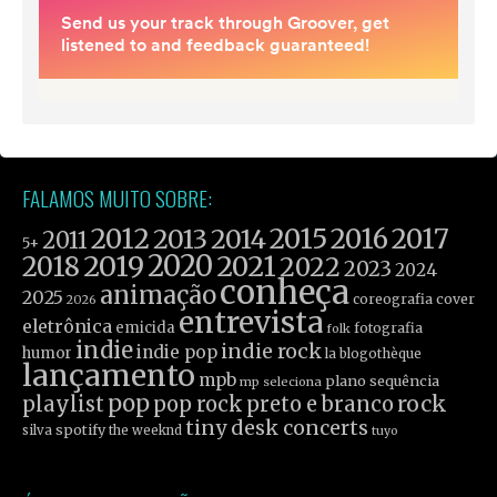
FALAMOS MUITO SOBRE:
2012
2015
2016
2017
2013
2014
2011
5+
2019
2020
2021
2018
2022
2023
2024
conheça
animação
2025
coreografia
cover
2026
entrevista
eletrônica
emicida
fotografia
folk
indie
indie rock
indie pop
humor
la blogothèque
lançamento
mpb
plano sequência
mp seleciona
pop
rock
playlist
pop rock
preto e branco
tiny desk concerts
spotify
silva
the weeknd
tuyo