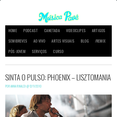
HOME
PODCAST
CANETADA
VIDEOCLIPES
ARTIGOS
SEMIBREVES
AO VIVO
ARTES VISUAIS
BLOG
/REMIX
PÓS-JOVEM
SERVIÇOS
CURSO
SINTA O PULSO: PHOENIX – LISZTOMANIA
POR ANNA RINALDI @
12/11/2010