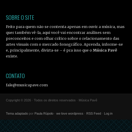
SOBRE O SITE
Feito para quem não se contenta apenas em ouvir a música, mas
quer também vê-la, aqui você vai encontrar análises sem
preconceitos e com olhar crítico sobre o relacionamento das
artes visuais com o mercado fonográfico. Aprenda, informe-se
e, principalmente, divirta-se – é pra isso que o
Música Pavê
existe.
CONTATO
fale@musicapave.com
Copyright © 2026 · Todos os direitos reservados · Música Pavê
Tema adaptado
por
Paula Rúpolo
·
we love wordpress
·
RSS Feed
·
Log in