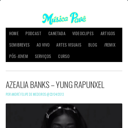
HOME
PODCAST
CANETADA
VIDEOCLIPES
ARTIGOS
SEMIBREVES
AO VIVO
ARTES VISUAIS
BLOG
/REMIX
PÓS-JOVEM
SERVIÇOS
CURSO
AZEALIA BANKS – YUNG RAPUNXEL
POR ANDRÉ FELIPE DE MEDEIROS @
22/04/2013