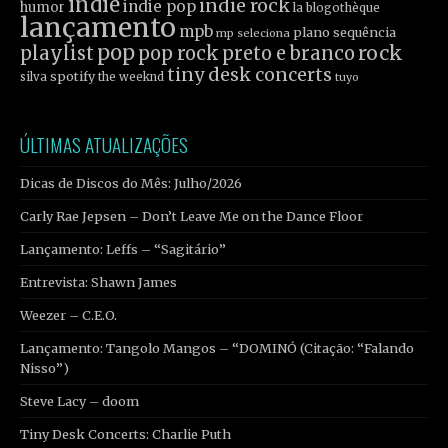
indie
indie rock
indie pop
humor
la blogothèque
lançamento
mpb
plano sequência
mp seleciona
pop
rock
playlist
pop rock
preto e branco
tiny desk concerts
spotify
silva
the weeknd
tuyo
ÚLTIMAS ATUALIZAÇÕES
Dicas de Discos do Mês: Julho/2026
Carly Rae Jepsen – Don’t Leave Me on the Dance Floor
Lançamento: Leffs – “Sagitário”
Entrevista: Shawn James
Weezer – C.E.O.
Lançamento: Tangolo Mangos – “DOMINÓ (Citação: “Falando
Nisso”)
Steve Lacy – doom
Tiny Desk Concerts: Charlie Puth