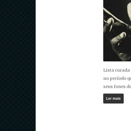
Lista curada
no período q
seus fones d
Ler mais