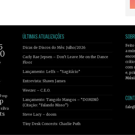
ÚLTIMAS ATUALIZAÇÕES
SOBR
5
Feito
Dicas de Discos do Mês: Julho/2026
a mús
20
encon
Carly Rae Jepsen – Don’t Leave Me on the Dance
críti
6
Floor
com 
Lançamento: Leffs – “Sagitário”
e, pr
Músi
Entrevista: Shawn James
r
Weezer – C.E.O.
b
mp
CONT
p
Lançamento: Tangolo Mangos – “DOMINÓ
(Citação: “Falando Nisso”)
fale
silva
ts
Steve Lacy – doom
Tiny Desk Concerts: Charlie Puth