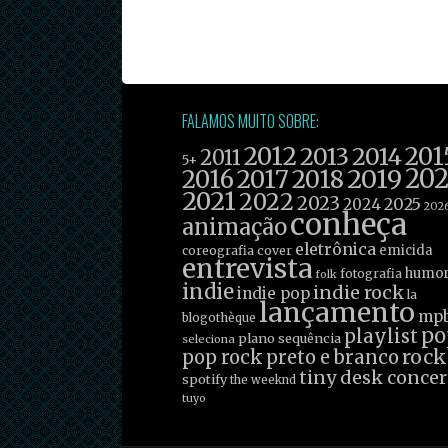
FALAMOS MUITO SOBRE:
2012
201
2013
2014
2011
5+
2019
20
2016
2017
2018
2021
2022
2023
2025
2024
202
conheça
animação
eletrônica
emicida
coreografia
cover
entrevista
humo
fotografia
folk
indie
indie rock
indie pop
la
lançamento
mp
blogothèque
po
playlist
plano sequência
seleciona
rock
pop rock
preto e branco
tiny desk concer
spotify
the weeknd
tuyo