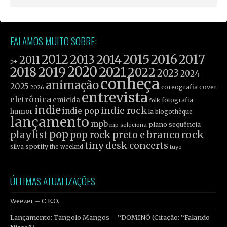
FALAMOS MUITO SOBRE:
2012
2015
2016
2017
2013
2014
2011
5+
2019
2020
2021
2018
2022
2023
2024
conheça
animação
2025
coreografia
cover
2026
entrevista
eletrônica
emicida
fotografia
folk
indie
indie rock
indie pop
humor
la blogothèque
lançamento
mpb
plano sequência
mp seleciona
pop
rock
playlist
pop rock
preto e branco
tiny desk concerts
spotify
silva
the weeknd
tuyo
ÚLTIMAS ATUALIZAÇÕES
Weezer – C.E.O.
Lançamento: Tangolo Mangos – “DOMINÓ (Citação: “Falando