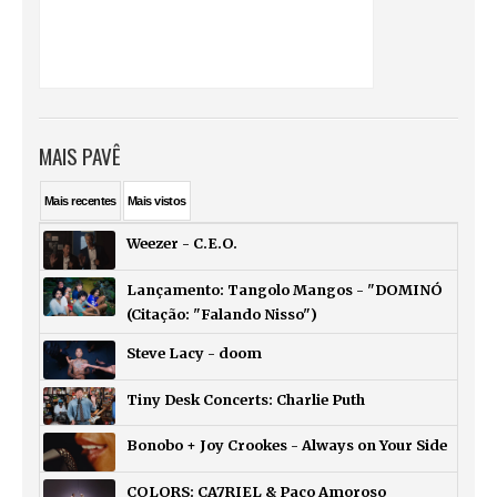
MAIS PAVÊ
Mais
recentes
Mais
vistos
Weezer - C.E.O.
Lançamento: Tangolo Mangos - "DOMINÓ
(Citação: "Falando Nisso")
Steve Lacy - doom
Tiny Desk Concerts: Charlie Puth
Bonobo + Joy Crookes - Always on Your Side
COLORS: CA7RIEL & Paco Amoroso