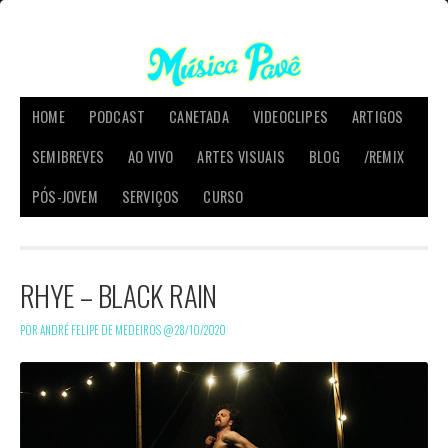
HOME
PODCAST
CANETADA
VIDEOCLIPES
ARTIGOS
SEMIBREVES
AO VIVO
ARTES VISUAIS
BLOG
/REMIX
PÓS-JOVEM
SERVIÇOS
CURSO
RHYE – BLACK RAIN
POR ANDRÉ FELIPE DE MEDEIROS @
28/10/2020