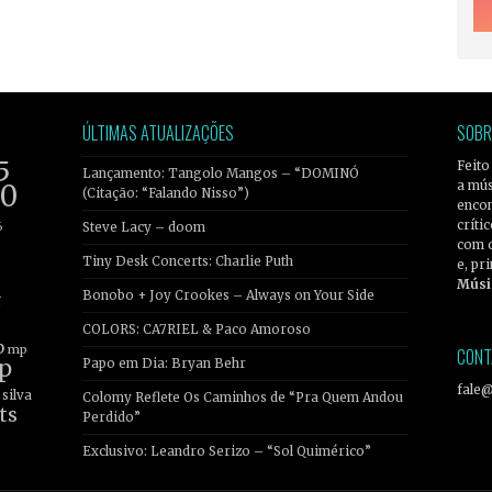
ÚLTIMAS ATUALIZAÇÕES
SOBR
5
Feito
Lançamento: Tangolo Mangos – “DOMINÓ
a mús
20
(Citação: “Falando Nisso”)
encon
críti
6
Steve Lacy – doom
com 
Tiny Desk Concerts: Charlie Puth
e, pr
Músi
Bonobo + Joy Crookes – Always on Your Side
r
COLORS: CA7RIEL & Paco Amoroso
b
mp
CONT
p
Papo em Dia: Bryan Behr
fale
silva
Colomy Reflete Os Caminhos de “Pra Quem Andou
ts
Perdido”
Exclusivo: Leandro Serizo – “Sol Quimérico”