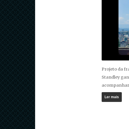
Projeto da f
Standley gan
acompanhar c
Ler mais