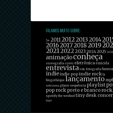
FALAMOS MUITO SOBRE:
2012
201
2013
2014
2011
5+
2019
20
2016
2017
2018
2021
2022
2023
2025
2024
202
conheça
animação
eletrônica
emicida
coreografia
cover
entrevista
humo
fotografia
folk
indie
indie rock
indie pop
la
lançamento
mp
blogothèque
po
playlist
plano sequência
seleciona
rock
pop rock
preto e branco
tiny desk concer
spotify
the weeknd
tuyo