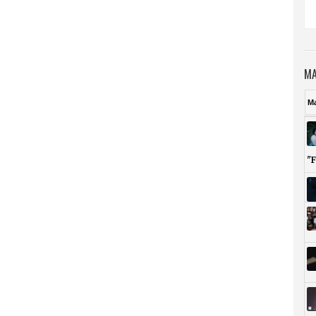
MA
M
"