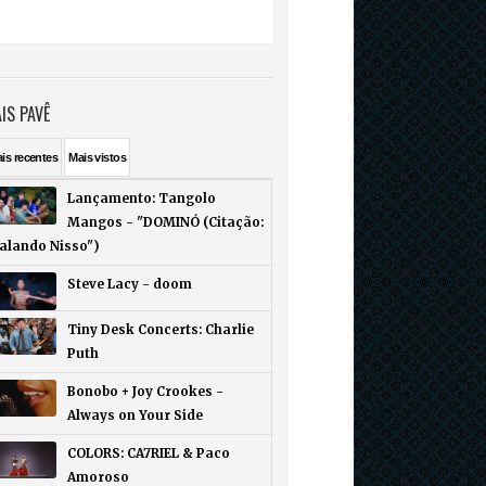
IS PAVÊ
ais
recentes
Mais
vistos
Lançamento: Tangolo
Mangos - "DOMINÓ (Citação:
Falando Nisso")
Steve Lacy - doom
Tiny Desk Concerts: Charlie
Puth
Bonobo + Joy Crookes -
Always on Your Side
COLORS: CA7RIEL & Paco
Amoroso