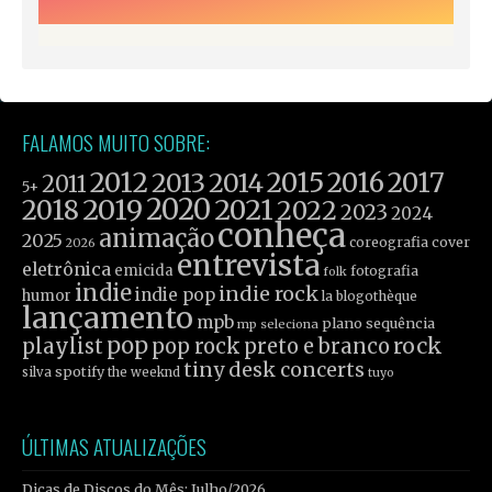
FALAMOS MUITO SOBRE:
2012
2015
2016
2017
2013
2014
2011
5+
2019
2020
2021
2018
2022
2023
2024
conheça
animação
2025
coreografia
cover
2026
entrevista
eletrônica
emicida
fotografia
folk
indie
indie rock
indie pop
humor
la blogothèque
lançamento
mpb
plano sequência
mp seleciona
pop
rock
playlist
pop rock
preto e branco
tiny desk concerts
spotify
silva
the weeknd
tuyo
ÚLTIMAS ATUALIZAÇÕES
Dicas de Discos do Mês: Julho/2026