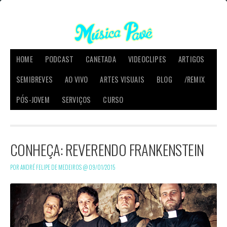
HOME
PODCAST
CANETADA
VIDEOCLIPES
ARTIGOS
SEMIBREVES
AO VIVO
ARTES VISUAIS
BLOG
/REMIX
PÓS-JOVEM
SERVIÇOS
CURSO
CONHEÇA: REVERENDO FRANKENSTEIN
POR ANDRÉ FELIPE DE MEDEIROS @
09/01/2015