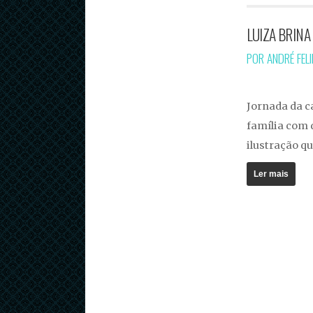
LUIZA BRINA 
POR ANDRÉ FEL
Jornada da c
família com 
ilustração q
Ler mais