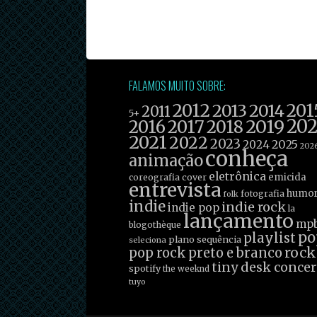
FALAMOS MUITO SOBRE:
2012
201
2013
2014
2011
5+
2019
20
2016
2017
2018
2021
2022
2023
2025
2024
202
conheça
animação
eletrônica
emicida
coreografia
cover
entrevista
humo
fotografia
folk
indie
indie rock
indie pop
la
lançamento
mp
blogothèque
po
playlist
plano sequência
seleciona
rock
pop rock
preto e branco
tiny desk concer
spotify
the weeknd
tuyo