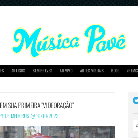
PES
ARTIGOS
SEMIBREVES
AO VIVO
ARTES VISUAIS
BLOG
/REMI
 EM SUA PRIMEIRA “VIDEORAÇÃO”
IPE DE MEDEIROS @
31/10/2023