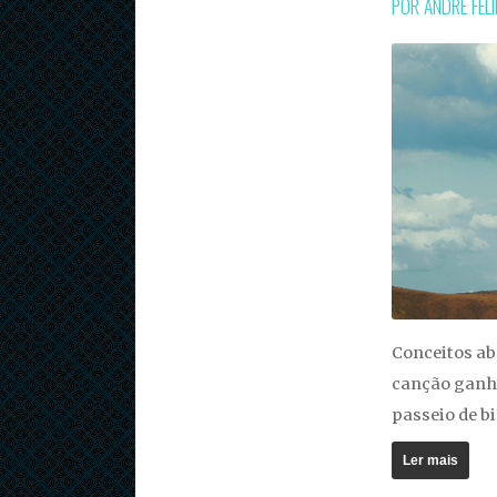
POR ANDRÉ FEL
Conceitos ab
canção ganha
passeio de bi
Ler mais