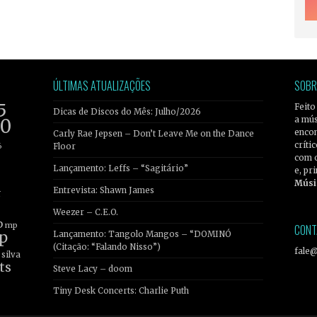
ÚLTIMAS ATUALIZAÇÕES
SOBR
5
Feito
Dicas de Discos do Mês: Julho/2026
a mús
20
encon
Carly Rae Jepsen – Don’t Leave Me on the Dance
críti
6
Floor
com 
Lançamento: Leffs – “Sagitário”
e, pr
Músi
Entrevista: Shawn James
r
Weezer – C.E.O.
b
mp
CONT
p
Lançamento: Tangolo Mangos – “DOMINÓ
(Citação: “Falando Nisso”)
fale
silva
ts
Steve Lacy – doom
Tiny Desk Concerts: Charlie Puth