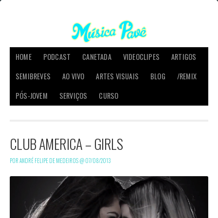
HOME
PODCAST
CANETADA
VIDEOCLIPES
ARTIGOS
SEMIBREVES
AO VIVO
ARTES VISUAIS
BLOG
/REMIX
PÓS-JOVEM
SERVIÇOS
CURSO
CLUB AMERICA – GIRLS
POR ANDRÉ FELIPE DE MEDEIROS @
07/08/2013