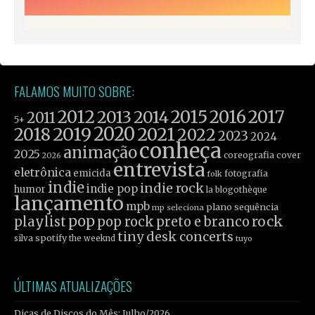
FALAMOS MUITO SOBRE:
2012
2015
2016
2017
2013
2014
2011
5+
2019
2020
2021
2018
2022
2023
2024
conheça
animação
2025
coreografia
cover
2026
entrevista
eletrônica
emicida
fotografia
folk
indie
indie rock
indie pop
humor
la blogothèque
lançamento
mpb
plano sequência
mp seleciona
pop
rock
playlist
pop rock
preto e branco
tiny desk concerts
spotify
silva
the weeknd
tuyo
ÚLTIMAS ATUALIZAÇÕES
Dicas de Discos do Mês: Julho/2026