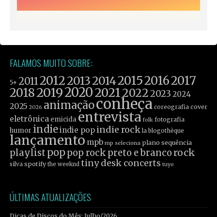
FALAMOS MUITO SOBRE:
2012
2015
2016
2017
2013
2014
2011
5+
2019
2020
2021
2018
2022
2023
2024
conheça
animação
2025
coreografia
cover
2026
entrevista
eletrônica
emicida
fotografia
folk
indie
indie rock
indie pop
humor
la blogothèque
lançamento
mpb
plano sequência
mp seleciona
pop
rock
playlist
pop rock
preto e branco
tiny desk concerts
spotify
silva
the weeknd
tuyo
ÚLTIMAS ATUALIZAÇÕES
Dicas de Discos do Mês: Julho/2026