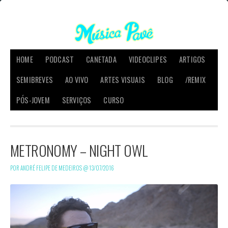
HOME
PODCAST
CANETADA
VIDEOCLIPES
ARTIGOS
SEMIBREVES
AO VIVO
ARTES VISUAIS
BLOG
/REMIX
PÓS-JOVEM
SERVIÇOS
CURSO
METRONOMY – NIGHT OWL
POR ANDRÉ FELIPE DE MEDEIROS @
13/07/2016