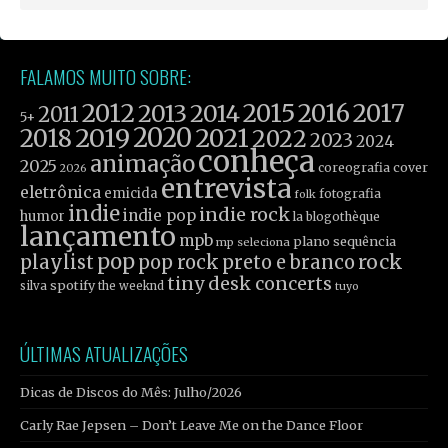
FALAMOS MUITO SOBRE:
2012
2015
2016
2017
2013
2014
2011
5+
2019
2020
2021
2018
2022
2023
2024
conheça
animação
2025
coreografia
cover
2026
entrevista
eletrônica
emicida
fotografia
folk
indie
indie rock
indie pop
humor
la blogothèque
lançamento
mpb
plano sequência
mp seleciona
pop
rock
playlist
pop rock
preto e branco
tiny desk concerts
spotify
silva
the weeknd
tuyo
ÚLTIMAS ATUALIZAÇÕES
Dicas de Discos do Mês: Julho/2026
Carly Rae Jepsen – Don’t Leave Me on the Dance Floor