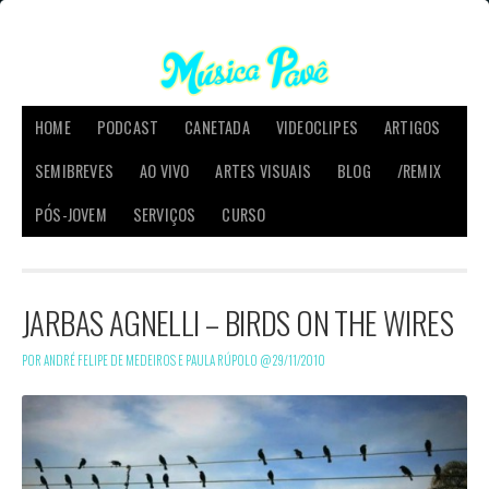
HOME
PODCAST
CANETADA
VIDEOCLIPES
ARTIGOS
SEMIBREVES
AO VIVO
ARTES VISUAIS
BLOG
/REMIX
PÓS-JOVEM
SERVIÇOS
CURSO
JARBAS AGNELLI – BIRDS ON THE WIRES
POR ANDRÉ FELIPE DE MEDEIROS E PAULA RÚPOLO @
29/11/2010