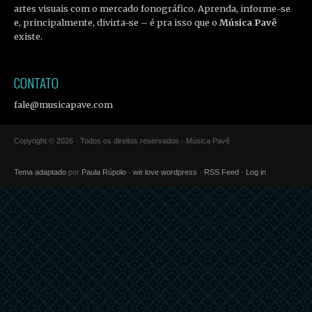
artes visuais com o mercado fonográfico. Aprenda, informe-se
e, principalmente, divirta-se – é pra isso que o
Música Pavê
existe.
CONTATO
fale@musicapave.com
Copyright © 2026 · Todos os direitos reservados · Música Pavê
Tema adaptado
por
Paula Rúpolo
·
we love wordpress
·
RSS Feed
·
Log in