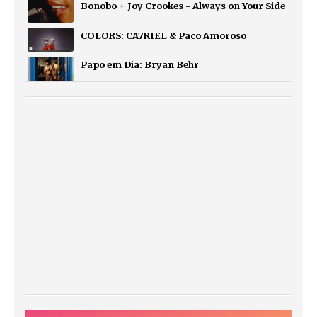
Bonobo + Joy Crookes - Always on Your Side
COLORS: CA7RIEL & Paco Amoroso
Papo em Dia: Bryan Behr