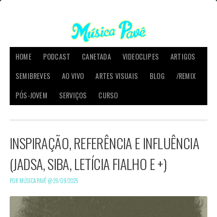
HOME
PODCAST
CANETADA
VIDEOCLIPES
ARTIGOS
SEMIBREVES
AO VIVO
ARTES VISUAIS
BLOG
/REMIX
PÓS-JOVEM
SERVIÇOS
CURSO
INSPIRAÇÃO, REFERÊNCIA E INFLUÊNCIA
(JADSA, SIBA, LETÍCIA FIALHO E +)
POR MÚSICA PAVÊ @
29/09/2025