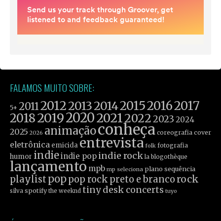
FALAMOS MUITO SOBRE:
2012
2015
2016
2017
2013
2014
2011
5+
2019
2020
2021
2018
2022
2023
2024
conheça
animação
2025
coreografia
cover
2026
entrevista
eletrônica
emicida
fotografia
folk
indie
indie rock
indie pop
humor
la blogothèque
lançamento
mpb
plano sequência
mp seleciona
pop
rock
playlist
pop rock
preto e branco
tiny desk concerts
spotify
silva
the weeknd
tuyo