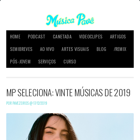
HOME
PODCAST
CANETADA
VIDEOCLIPES
ARTIGOS
SEMIBREVES
AO VIVO
ARTES VISUAIS
BLOG
/REMIX
PÓS-JOVEM
SERVIÇOS
CURSO
MP SELECIONA: VINTE MÚSICAS DE 2019
POR PAVEZEIROS @
17/12/2019