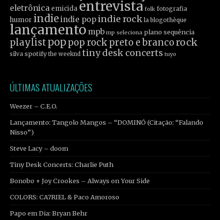
entrevista
eletrônica
emicida
fotografia
folk
indie
indie rock
indie pop
humor
la blogothèque
lançamento
mpb
plano sequência
mp seleciona
pop
rock
playlist
pop rock
preto e branco
tiny desk concerts
spotify
silva
the weeknd
tuyo
ÚLTIMAS ATUALIZAÇÕES
Weezer – C.E.O.
Lançamento: Tangolo Mangos – “DOMINÓ (Citação: “Falando
Nisso”)
Steve Lacy – doom
Tiny Desk Concerts: Charlie Puth
Bonobo + Joy Crookes – Always on Your Side
COLORS: CA7RIEL & Paco Amoroso
Papo em Dia: Bryan Behr