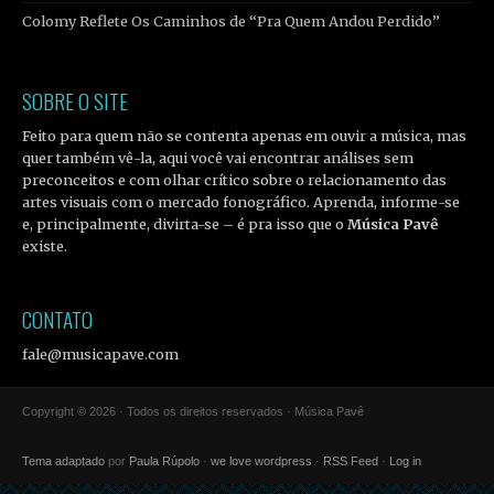
Colomy Reflete Os Caminhos de “Pra Quem Andou Perdido”
SOBRE O SITE
Feito para quem não se contenta apenas em ouvir a música, mas
quer também vê-la, aqui você vai encontrar análises sem
preconceitos e com olhar crítico sobre o relacionamento das
artes visuais com o mercado fonográfico. Aprenda, informe-se
e, principalmente, divirta-se – é pra isso que o
Música Pavê
existe.
CONTATO
fale@musicapave.com
Copyright © 2026 · Todos os direitos reservados · Música Pavê
Tema adaptado
por
Paula Rúpolo
·
we love wordpress
·
RSS Feed
·
Log in