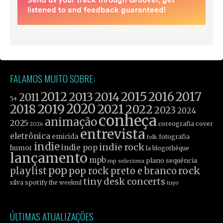
FALAMOS MUITO SOBRE:
2012
2015
2016
2017
2013
2014
2011
5+
2019
2020
2021
2018
2022
2023
2024
conheça
animação
2025
coreografia
cover
2026
entrevista
eletrônica
emicida
fotografia
folk
indie
indie rock
indie pop
humor
la blogothèque
lançamento
mpb
plano sequência
mp seleciona
pop
rock
playlist
pop rock
preto e branco
tiny desk concerts
spotify
silva
the weeknd
tuyo
ÚLTIMAS ATUALIZAÇÕES