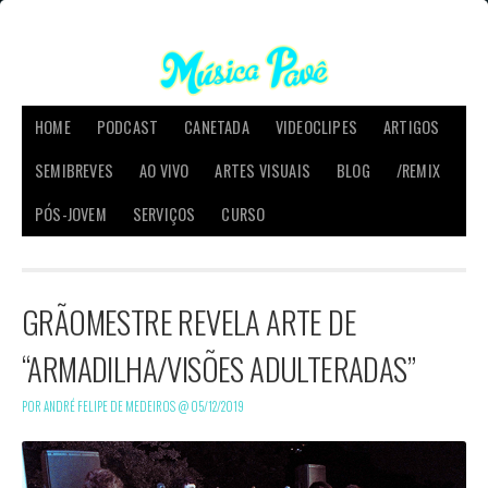
HOME
PODCAST
CANETADA
VIDEOCLIPES
ARTIGOS
SEMIBREVES
AO VIVO
ARTES VISUAIS
BLOG
/REMIX
PÓS-JOVEM
SERVIÇOS
CURSO
GRÃOMESTRE REVELA ARTE DE
“ARMADILHA/VISÕES ADULTERADAS”
POR ANDRÉ FELIPE DE MEDEIROS @
05/12/2019