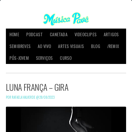
HOME
PODCAST
CANETADA
VIDEOCLIPES
ARTIGOS
SEMIBREVES
AO VIVO
ARTES VISUAIS
BLOG
/REMIX
PÓS-JOVEM
SERVIÇOS
CURSO
LUNA FRANÇA – GIRA
POR RAFAELA VALVERDE @
28/08/2023