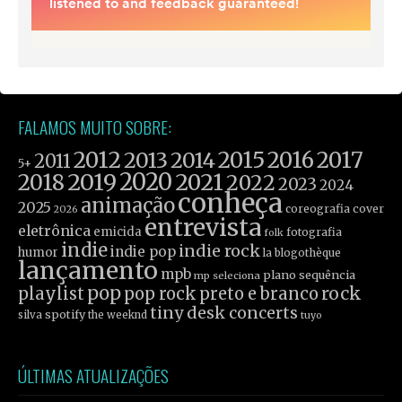
FALAMOS MUITO SOBRE:
2012
2015
2016
2017
2013
2014
2011
5+
2019
2020
2021
2018
2022
2023
2024
conheça
animação
2025
coreografia
cover
2026
entrevista
eletrônica
emicida
fotografia
folk
indie
indie rock
indie pop
humor
la blogothèque
lançamento
mpb
plano sequência
mp seleciona
pop
rock
playlist
pop rock
preto e branco
tiny desk concerts
spotify
silva
the weeknd
tuyo
ÚLTIMAS ATUALIZAÇÕES