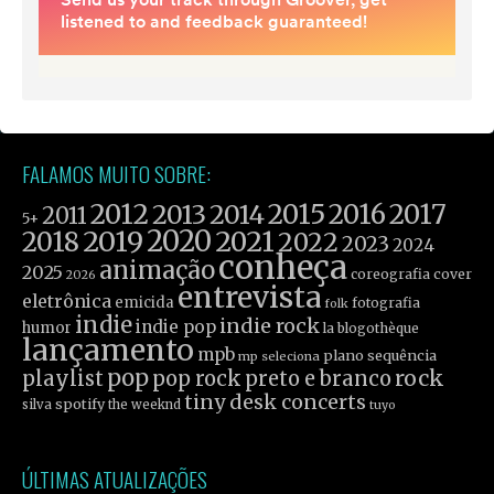
FALAMOS MUITO SOBRE:
2012
2015
2016
2017
2013
2014
2011
5+
2019
2020
2021
2018
2022
2023
2024
conheça
animação
2025
coreografia
cover
2026
entrevista
eletrônica
emicida
fotografia
folk
indie
indie rock
indie pop
humor
la blogothèque
lançamento
mpb
plano sequência
mp seleciona
pop
rock
playlist
pop rock
preto e branco
tiny desk concerts
spotify
silva
the weeknd
tuyo
ÚLTIMAS ATUALIZAÇÕES