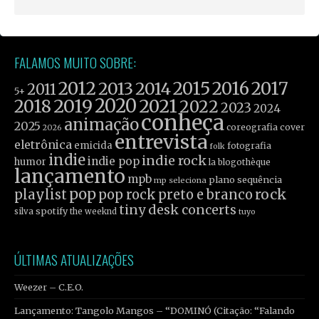
FALAMOS MUITO SOBRE:
2012
2015
2016
2017
2013
2014
2011
5+
2019
2020
2021
2018
2022
2023
2024
conheça
animação
2025
coreografia
cover
2026
entrevista
eletrônica
emicida
fotografia
folk
indie
indie rock
indie pop
humor
la blogothèque
lançamento
mpb
plano sequência
mp seleciona
pop
rock
playlist
pop rock
preto e branco
tiny desk concerts
spotify
silva
the weeknd
tuyo
ÚLTIMAS ATUALIZAÇÕES
Weezer – C.E.O.
Lançamento: Tangolo Mangos – “DOMINÓ (Citação: “Falando