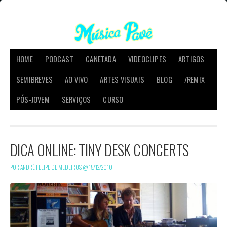
HOME
PODCAST
CANETADA
VIDEOCLIPES
ARTIGOS
SEMIBREVES
AO VIVO
ARTES VISUAIS
BLOG
/REMIX
PÓS-JOVEM
SERVIÇOS
CURSO
DICA ONLINE: TINY DESK CONCERTS
POR ANDRÉ FELIPE DE MEDEIROS @
15/12/2010