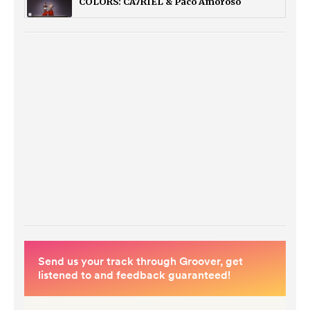
COLORS: CA7RIEL & Paco Amoroso