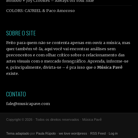
Bonobo + Joy Crookes – Always on Your Side
COLORS: CA7RIEL & Paco Amoroso
SOBRE O SITE
Feito para quem não se contenta apenas em ouvir a música, mas
quer também vê-la, aqui você vai encontrar análises sem
preconceitos e com olhar crítico sobre o relacionamento das
artes visuais com o mercado fonográfico. Aprenda, informe-se
e, principalmente, divirta-se – é pra isso que o
Música Pavê
existe.
CONTATO
fale@musicapave.com
Copyright © 2026 · Todos os direitos reservados · Música Pavê
Tema adaptado
por
Paula Rúpolo
·
we love wordpress
·
RSS Feed
·
Log in