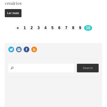
cenários
Ler mais
«
1
2
3
4
5
6
7
8
9
10