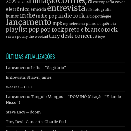
conheça
animação
2025
coreografia
cover
2026
entrevista
eletrônica
emicida
fotografia
folk
indie
indie rock
indie pop
humor
la blogothèque
lançamento
mpb
plano sequência
mp seleciona
pop
rock
playlist
pop rock
preto e branco
tiny desk concerts
spotify
silva
the weeknd
tuyo
ÚLTIMAS ATUALIZAÇÕES
Lançamento: Leffs – “Sagitário”
Entrevista: Shawn James
Weezer – C.E.O.
Lançamento: Tangolo Mangos – “DOMINÓ (Citação: “Falando
Nisso”)
Steve Lacy – doom
Tiny Desk Concerts: Charlie Puth