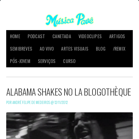
HOME
PODCAST
CANETADA
VIDEOCLIPES
ARTIGOS
SEMIBREVES
AO VIVO
ARTES VISUAIS
BLOG
/REMIX
PÓS-JOVEM
SERVIÇOS
CURSO
ALABAMA SHAKES NO LA BLOGOTHÈQUE
POR ANDRÉ FELIPE DE MEDEIROS @
12/11/2012