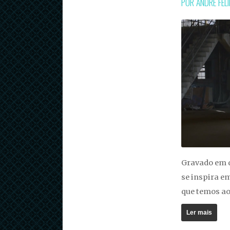
POR ANDRÉ FEL
Gravado em q
se inspira e
que temos ao
Ler mais