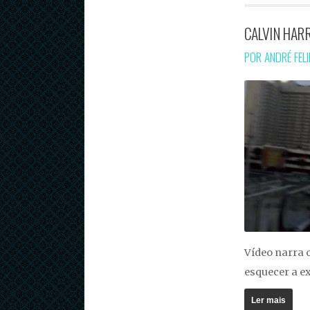
CALVIN HARR
POR ANDRÉ FEL
Vídeo narra 
esquecer a e
Ler mais