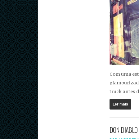
Com uma est
glamourizada
truck antes 
Ler mais
DON DIABLO +