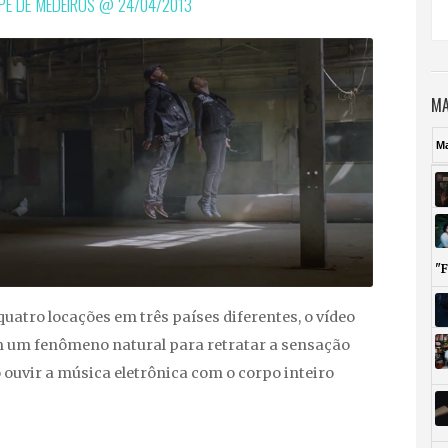
IPE DE MEDEIROS @
24/04/2013
MA
M
"
uatro locações em três países diferentes, o vídeo
m um fenômeno natural para retratar a sensação
 ouvir a música eletrônica com o corpo inteiro