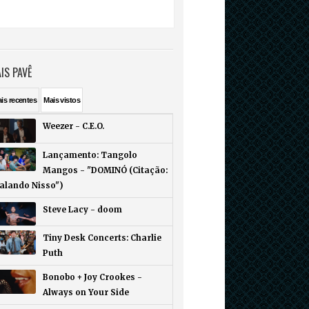
IS PAVÊ
ais
recentes
Mais
vistos
Weezer - C.E.O.
Lançamento: Tangolo
Mangos - "DOMINÓ (Citação:
Falando Nisso")
Steve Lacy - doom
Tiny Desk Concerts: Charlie
Puth
Bonobo + Joy Crookes -
Always on Your Side