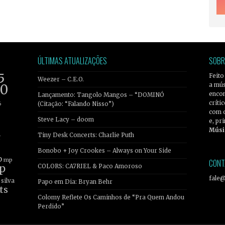
ÚLTIMAS ATUALIZAÇÕES
SOBR
5
Feito
Weezer – C.E.O.
a mús
20
encon
Lançamento: Tangolo Mangos – “DOMINÓ
críti
6
(Citação: “Falando Nisso”)
com 
Steve Lacy – doom
e, pr
Músi
Tiny Desk Concerts: Charlie Puth
r
Bonobo + Joy Crookes – Always on Your Side
b
mp
CONT
p
COLORS: CA7RIEL & Paco Amoroso
fale
silva
Papo em Dia: Bryan Behr
ts
Colomy Reflete Os Caminhos de “Pra Quem Andou
Perdido”