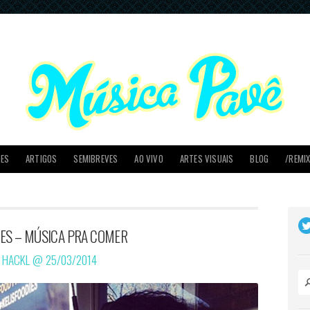
PES
ARTIGOS
SEMIBREVES
AO VIVO
ARTES VISUAIS
BLOG
/REMI
IES – MÚSICA PRA COMER
O HACKL @
25/03/2014