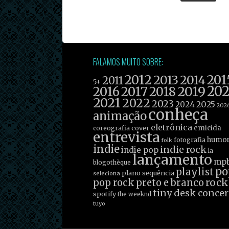
FALAMOS MUITO SOBRE:
2012
201
2013
2014
2011
5+
2019
20
2016
2017
2018
2021
2022
2023
2025
2024
202
conheça
animação
eletrônica
emicida
coreografia
cover
entrevista
humo
fotografia
folk
indie
indie rock
indie pop
la
lançamento
mp
blogothèque
po
playlist
plano sequência
seleciona
rock
pop rock
preto e branco
tiny desk concer
spotify
the weeknd
tuyo