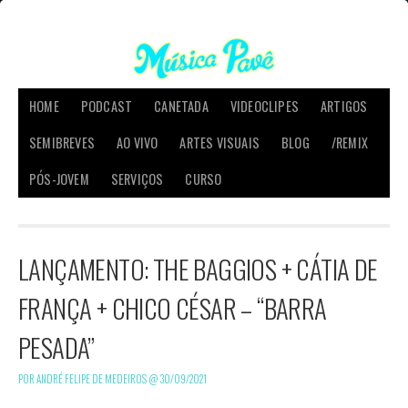
HOME
PODCAST
CANETADA
VIDEOCLIPES
ARTIGOS
SEMIBREVES
AO VIVO
ARTES VISUAIS
BLOG
/REMIX
PÓS-JOVEM
SERVIÇOS
CURSO
LANÇAMENTO: THE BAGGIOS + CÁTIA DE
FRANÇA + CHICO CÉSAR – “BARRA
PESADA”
POR ANDRÉ FELIPE DE MEDEIROS @
30/09/2021