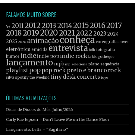
FALAMOS MUITO SOBRE:
2012
2015
2016
2017
2013
2014
2011
5+
2019
2020
2021
2018
2022
2023
2024
conheça
animação
2025
coreografia
cover
2026
entrevista
eletrônica
emicida
fotografia
folk
indie
indie rock
indie pop
humor
la blogothèque
lançamento
mpb
plano sequência
mp seleciona
pop
rock
playlist
pop rock
preto e branco
tiny desk concerts
spotify
silva
the weeknd
tuyo
ÚLTIMAS ATUALIZAÇÕES
Dicas de Discos do Mês: Julho/2026
Carly Rae Jepsen – Don’t Leave Me on the Dance Floor
Lançamento: Leffs – “Sagitário”