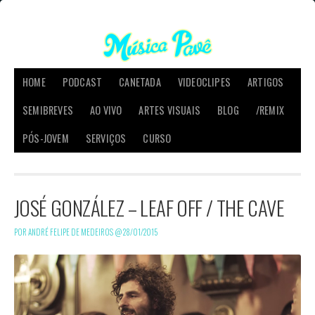
HOME
PODCAST
CANETADA
VIDEOCLIPES
ARTIGOS
SEMIBREVES
AO VIVO
ARTES VISUAIS
BLOG
/REMIX
PÓS-JOVEM
SERVIÇOS
CURSO
JOSÉ GONZÁLEZ – LEAF OFF / THE CAVE
POR ANDRÉ FELIPE DE MEDEIROS @
28/01/2015