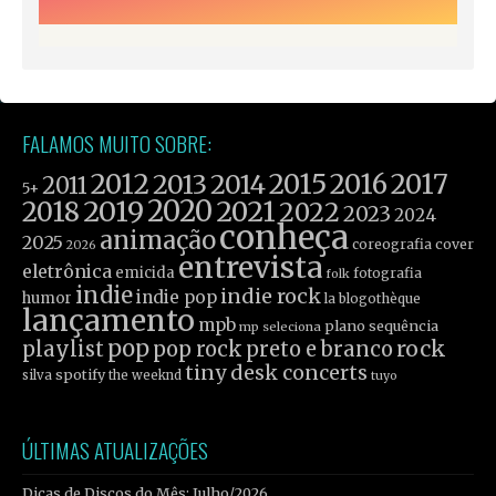
FALAMOS MUITO SOBRE:
2012
2015
2016
2017
2013
2014
2011
5+
2019
2020
2021
2018
2022
2023
2024
conheça
animação
2025
coreografia
cover
2026
entrevista
eletrônica
emicida
fotografia
folk
indie
indie rock
indie pop
humor
la blogothèque
lançamento
mpb
plano sequência
mp seleciona
pop
rock
playlist
pop rock
preto e branco
tiny desk concerts
spotify
silva
the weeknd
tuyo
ÚLTIMAS ATUALIZAÇÕES
Dicas de Discos do Mês: Julho/2026