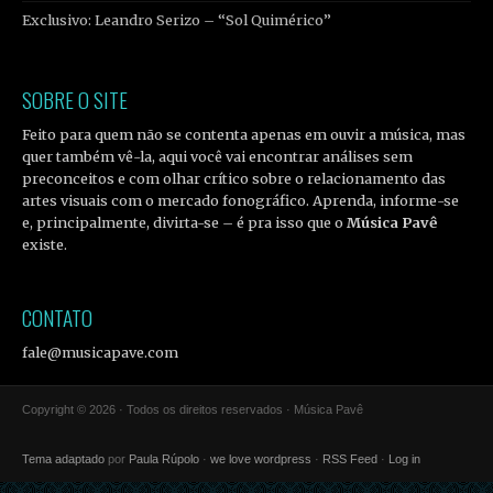
Exclusivo: Leandro Serizo – “Sol Quimérico”
SOBRE O SITE
Feito para quem não se contenta apenas em ouvir a música, mas
quer também vê-la, aqui você vai encontrar análises sem
preconceitos e com olhar crítico sobre o relacionamento das
artes visuais com o mercado fonográfico. Aprenda, informe-se
e, principalmente, divirta-se – é pra isso que o
Música Pavê
existe.
CONTATO
fale@musicapave.com
Copyright © 2026 · Todos os direitos reservados · Música Pavê
Tema adaptado
por
Paula Rúpolo
·
we love wordpress
·
RSS Feed
·
Log in