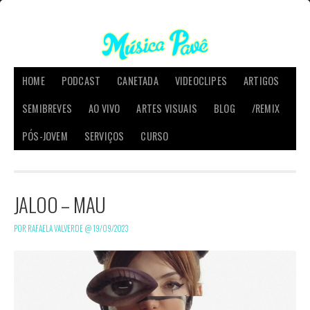
HOME
PODCAST
CANETADA
VIDEOCLIPES
ARTIGOS
SEMIBREVES
AO VIVO
ARTES VISUAIS
BLOG
/REMIX
PÓS-JOVEM
SERVIÇOS
CURSO
JALOO – MAU
POR RAFAELA VALVERDE @
19/09/2023