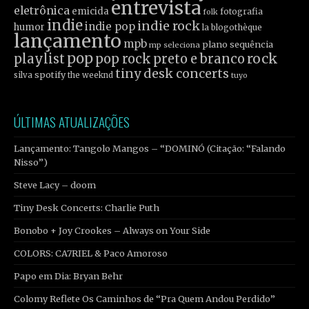
entrevista
eletrônica
emicida
fotografia
folk
indie
indie rock
indie pop
humor
la blogothèque
lançamento
mpb
plano sequência
mp seleciona
pop
rock
playlist
pop rock
preto e branco
tiny desk concerts
spotify
silva
the weeknd
tuyo
ÚLTIMAS ATUALIZAÇÕES
Lançamento: Tangolo Mangos – “DOMINÓ (Citação: “Falando
Nisso”)
Steve Lacy – doom
Tiny Desk Concerts: Charlie Puth
Bonobo + Joy Crookes – Always on Your Side
COLORS: CA7RIEL & Paco Amoroso
Papo em Dia: Bryan Behr
Colomy Reflete Os Caminhos de “Pra Quem Andou Perdido”