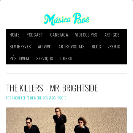
HOME
PODCAST
CANETADA
VIDEOCLIPES
ARTIGOS
SEMIBREVES
AO VIVO
ARTES VISUAIS
BLOG
/REMIX
PÓS-JOVEM
SERVIÇOS
CURSO
THE KILLERS – MR. BRIGHTSIDE
POR ANDRÉ FELIPE DE MEDEIROS @
20/12/2010