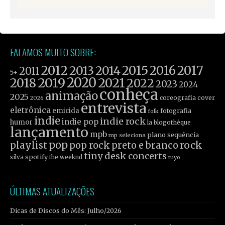
FALAMOS MUITO SOBRE:
2012
2015
2016
2017
2013
2014
2011
5+
2019
2020
2021
2018
2022
2023
2024
conheça
animação
2025
coreografia
cover
2026
entrevista
eletrônica
emicida
fotografia
folk
indie
indie rock
indie pop
humor
la blogothèque
lançamento
mpb
plano sequência
mp seleciona
pop
rock
playlist
pop rock
preto e branco
tiny desk concerts
spotify
silva
the weeknd
tuyo
ÚLTIMAS ATUALIZAÇÕES
Dicas de Discos do Mês: Julho/2026