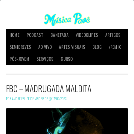
HOME
PODCAST
CANETADA
VIDEOCLIPES
ARTIGOS
SEMIBREVES
AO VIVO
ARTES VISUAIS
BLOG
/REMIX
PÓS-JOVEM
SERVIÇOS
CURSO
FBC – MADRUGADA MALDITA
POR ANDRÉ FELIPE DE MEDEIROS @
17/07/2023