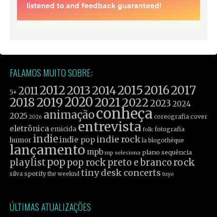
FALAMOS MUITO SOBRE:
2012
2015
2016
2017
2013
2014
2011
5+
2019
2020
2021
2018
2022
2023
2024
conheça
animação
2025
coreografia
cover
2026
entrevista
eletrônica
emicida
fotografia
folk
indie
indie rock
indie pop
humor
la blogothèque
lançamento
mpb
plano sequência
mp seleciona
pop
rock
playlist
pop rock
preto e branco
tiny desk concerts
spotify
silva
the weeknd
tuyo
ÚLTIMAS ATUALIZAÇÕES