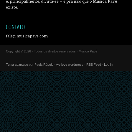
e, principalmente, divirta-se – é pra isso que o
Música Pavê
existe.
CONTATO
fale@musicapave.com
Copyright © 2026 · Todos os direitos reservados · Música Pavê
Tema adaptado
por
Paula Rúpolo
·
we love wordpress
·
RSS Feed
·
Log in