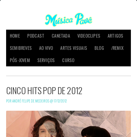
HOME
PODCAST
CANETADA
VIDEOCLIPES
ARTIGOS
SEMIBREVES
AO VIVO
ARTES VISUAIS
BLOG
/REMIX
PÓS-JOVEM
SERVIÇOS
CURSO
CINCO HITS POP DE 2012
POR ANDRÉ FELIPE DE MEDEIROS @
17/12/2012