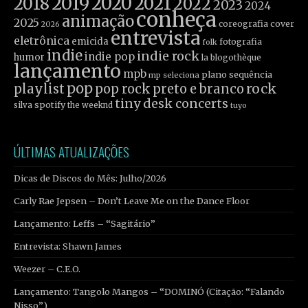
2019
2020
2021
2018
2022
2023
2024
conheça
animação
2025
coreografia
cover
2026
entrevista
eletrônica
emicida
fotografia
folk
indie
indie rock
indie pop
humor
la blogothèque
lançamento
mpb
plano sequência
mp seleciona
pop
rock
playlist
pop rock
preto e branco
tiny desk concerts
spotify
silva
the weeknd
tuyo
ÚLTIMAS ATUALIZAÇÕES
Dicas de Discos do Mês: Julho/2026
Carly Rae Jepsen – Don’t Leave Me on the Dance Floor
Lançamento: Leffs – “Sagitário”
Entrevista: Shawn James
Weezer – C.E.O.
Lançamento: Tangolo Mangos – “DOMINÓ (Citação: “Falando
Nisso”)