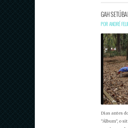
GAH SETÚBA
POR ANDRÉ FEL
Dias antes d
“Álbum”, o si