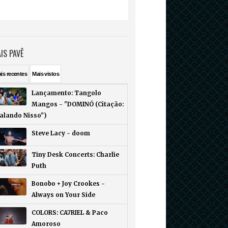
IS PAVÊ
ais
recentes
Mais
vistos
Lançamento: Tangolo
Mangos - "DOMINÓ (Citação:
Falando Nisso")
Steve Lacy - doom
Tiny Desk Concerts: Charlie
Puth
Bonobo + Joy Crookes -
Always on Your Side
COLORS: CA7RIEL & Paco
Amoroso