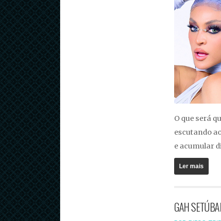
O que será q
escutando ao
e acumular d
Ler mais
GAH SETÚBA