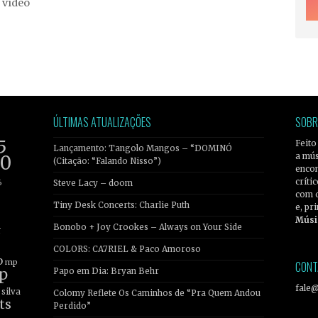
 vídeo
ÚLTIMAS ATUALIZAÇÕES
SOBR
5
Feito
Lançamento: Tangolo Mangos – “DOMINÓ
a mús
20
(Citação: “Falando Nisso”)
encon
críti
6
Steve Lacy – doom
com 
Tiny Desk Concerts: Charlie Puth
e, pr
Músi
Bonobo + Joy Crookes – Always on Your Side
r
COLORS: CA7RIEL & Paco Amoroso
b
mp
CONT
p
Papo em Dia: Bryan Behr
fale
silva
Colomy Reflete Os Caminhos de “Pra Quem Andou
ts
Perdido”