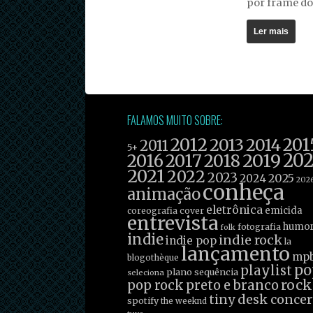
por frame do
Ler mais
FALAMOS MUITO SOBRE:
2012
201
2013
2014
2011
5+
2019
20
2016
2017
2018
2021
2022
2023
2025
2024
202
conheça
animação
eletrônica
emicida
coreografia
cover
entrevista
humo
fotografia
folk
indie
indie rock
indie pop
la
lançamento
mp
blogothèque
po
playlist
plano sequência
seleciona
rock
pop rock
preto e branco
tiny desk concer
spotify
the weeknd