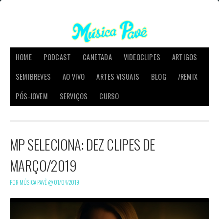
HOME
PODCAST
CANETADA
VIDEOCLIPES
ARTIGOS
SEMIBREVES
AO VIVO
ARTES VISUAIS
BLOG
/REMIX
PÓS-JOVEM
SERVIÇOS
CURSO
MP SELECIONA: DEZ CLIPES DE
MARÇO/2019
POR MÚSICA PAVÊ @
01/04/2019