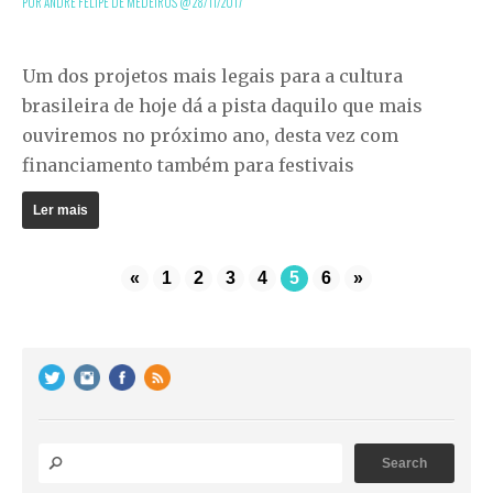
POR ANDRÉ FELIPE DE MEDEIROS @
28/11/2017
Um dos projetos mais legais para a cultura
brasileira de hoje dá a pista daquilo que mais
ouviremos no próximo ano, desta vez com
financiamento também para festivais
Ler mais
«
1
2
3
4
5
6
»