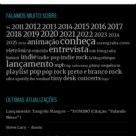
FALAMOS MUITO SOBRE:
2012
2015
2016
2017
2013
2014
2011
5+
2019
2020
2021
2018
2022
2023
2024
conheça
animação
2025
coreografia
cover
2026
entrevista
eletrônica
emicida
fotografia
folk
indie
indie rock
indie pop
humor
la blogothèque
lançamento
mpb
plano sequência
mp seleciona
pop
rock
playlist
pop rock
preto e branco
tiny desk concerts
spotify
silva
the weeknd
tuyo
ÚLTIMAS ATUALIZAÇÕES
Lançamento: Tangolo Mangos – “DOMINÓ (Citação: “Falando
Nisso”)
Steve Lacy – doom