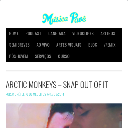
HOME
PODCAST
CANETADA
VIDEOCLIPES
ARTIGOS
SEMIBREVES
AO VIVO
ARTES VISUAIS
BLOG
/REMIX
PÓS-JOVEM
SERVIÇOS
CURSO
ARCTIC MONKEYS – SNAP OUT OF IT
POR ANDRÉ FELIPE DE MEDEIROS @
17/06/2014