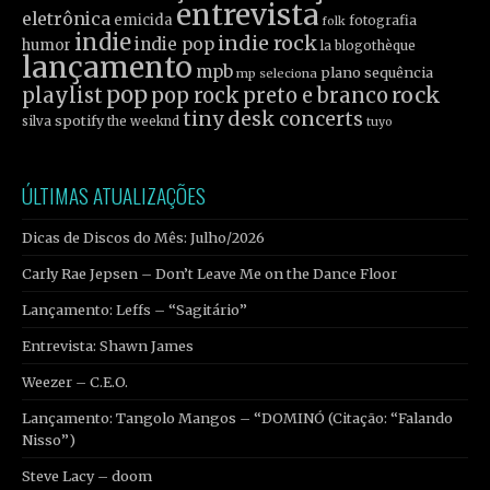
entrevista
eletrônica
emicida
fotografia
folk
indie
indie rock
indie pop
humor
la blogothèque
lançamento
mpb
plano sequência
mp seleciona
pop
rock
playlist
pop rock
preto e branco
tiny desk concerts
spotify
silva
the weeknd
tuyo
ÚLTIMAS ATUALIZAÇÕES
Dicas de Discos do Mês: Julho/2026
Carly Rae Jepsen – Don’t Leave Me on the Dance Floor
Lançamento: Leffs – “Sagitário”
Entrevista: Shawn James
Weezer – C.E.O.
Lançamento: Tangolo Mangos – “DOMINÓ (Citação: “Falando
Nisso”)
Steve Lacy – doom