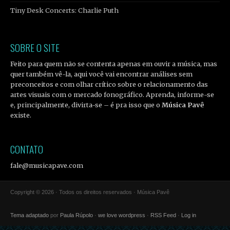
Tiny Desk Concerts: Charlie Puth
SOBRE O SITE
Feito para quem não se contenta apenas em ouvir a música, mas
quer também vê-la, aqui você vai encontrar análises sem
preconceitos e com olhar crítico sobre o relacionamento das
artes visuais com o mercado fonográfico. Aprenda, informe-se
e, principalmente, divirta-se – é pra isso que o
Música Pavê
existe.
CONTATO
fale@musicapave.com
Copyright © 2026 · Todos os direitos reservados · Música Pavê
Tema adaptado
por
Paula Rúpolo
·
we love wordpress
·
RSS Feed
·
Log in