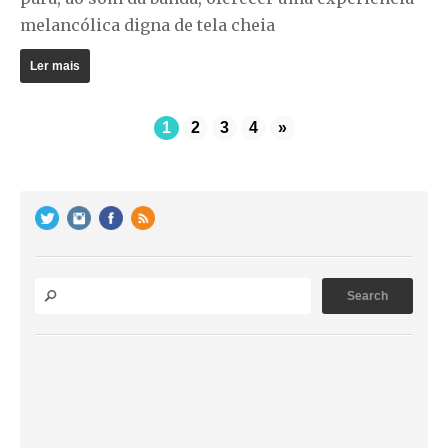
melancólica digna de tela cheia
Ler mais
1
2
3
4
»