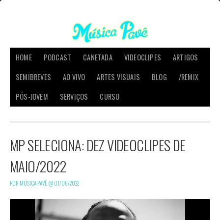
HOME
PODCAST
CANETADA
VIDEOCLIPES
ARTIGOS
SEMIBREVES
AO VIVO
ARTES VISUAIS
BLOG
/REMIX
PÓS-JOVEM
SERVIÇOS
CURSO
MP SELECIONA: DEZ VIDEOCLIPES DE
MAIO/2022
POR MÚSICA PAVÊ @
01/06/2022