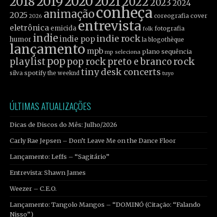
2019
2020
2021
2018
2022
2023
2024
conheça
animação
2025
coreografia
cover
2026
entrevista
eletrônica
emicida
fotografia
folk
indie
indie rock
indie pop
humor
la blogothèque
lançamento
mpb
plano sequência
mp seleciona
pop
rock
playlist
pop rock
preto e branco
tiny desk concerts
spotify
silva
the weeknd
tuyo
ÚLTIMAS ATUALIZAÇÕES
Dicas de Discos do Mês: Julho/2026
Carly Rae Jepsen – Don’t Leave Me on the Dance Floor
Lançamento: Leffs – “Sagitário”
Entrevista: Shawn James
Weezer – C.E.O.
Lançamento: Tangolo Mangos – “DOMINÓ (Citação: “Falando
Nisso”)