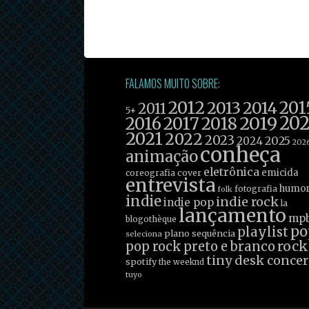
FALAMOS MUITO SOBRE:
2012
201
2013
2014
2011
5+
2019
20
2016
2017
2018
2021
2022
2023
2025
2024
202
conheça
animação
eletrônica
emicida
coreografia
cover
entrevista
humo
fotografia
folk
indie
indie rock
indie pop
la
lançamento
mp
blogothèque
po
playlist
plano sequência
seleciona
rock
pop rock
preto e branco
tiny desk concer
spotify
the weeknd
tuyo