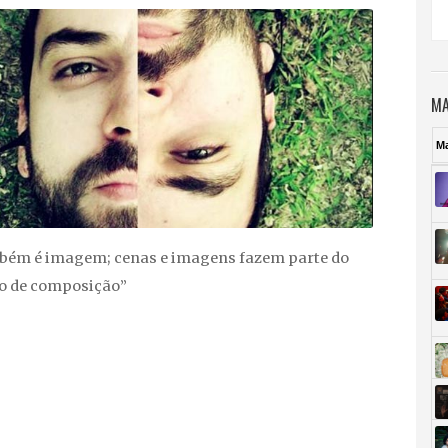
MA
M
bém é imagem; cenas e imagens fazem parte do
o de composição”