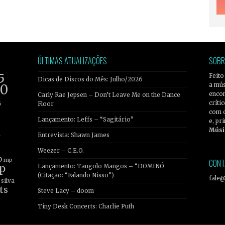
ÚLTIMAS ATUALIZAÇÕES
SOBR
5
Feito
Dicas de Discos do Mês: Julho/2026
a mús
20
encon
Carly Rae Jepsen – Don’t Leave Me on the Dance
críti
6
Floor
com 
Lançamento: Leffs – “Sagitário”
e, pr
Músi
Entrevista: Shawn James
r
Weezer – C.E.O.
b
mp
CONT
p
Lançamento: Tangolo Mangos – “DOMINÓ
(Citação: “Falando Nisso”)
fale
silva
ts
Steve Lacy – doom
Tiny Desk Concerts: Charlie Puth