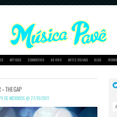
PES
ARTIGOS
SEMIBREVES
AO VIVO
ARTES VISUAIS
BLOG
/REMI
 – THE GAP
IPE DE MEDEIROS @
27/10/2011