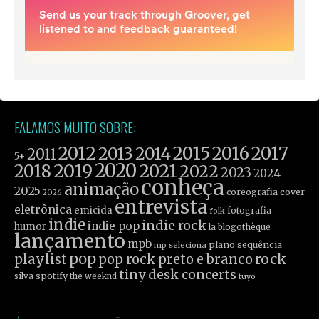
FALAMOS MUITO SOBRE:
2012
2015
2016
2017
2013
2014
2011
5+
2019
2020
2021
2018
2022
2023
2024
conheça
animação
2025
coreografia
cover
2026
entrevista
eletrônica
emicida
fotografia
folk
indie
indie rock
indie pop
humor
la blogothèque
lançamento
mpb
plano sequência
mp seleciona
pop
rock
playlist
pop rock
preto e branco
tiny desk concerts
spotify
silva
the weeknd
tuyo