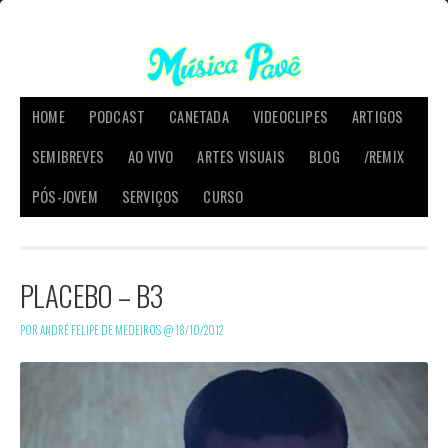
HOME
PODCAST
CANETADA
VIDEOCLIPES
ARTIGOS
SEMIBREVES
AO VIVO
ARTES VISUAIS
BLOG
/REMIX
PÓS-JOVEM
SERVIÇOS
CURSO
PLACEBO – B3
POR ANDRÉ FELIPE DE MEDEIROS @
18/10/2012