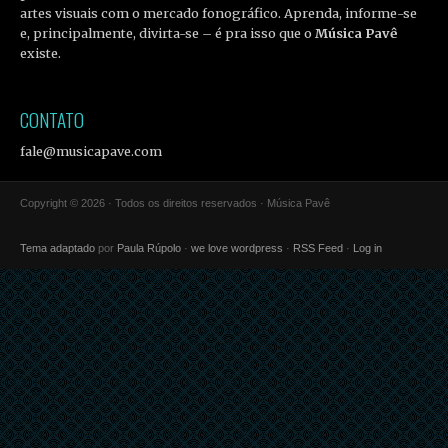
artes visuais com o mercado fonográfico. Aprenda, informe-se
e, principalmente, divirta-se – é pra isso que o
Música Pavê
existe.
CONTATO
fale@musicapave.com
Copyright © 2026 · Todos os direitos reservados · Música Pavê
Tema adaptado
por
Paula Rúpolo
·
we love wordpress
·
RSS Feed
·
Log in