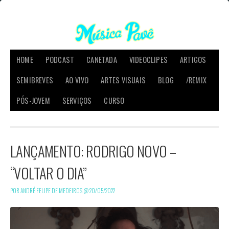
HOME
PODCAST
CANETADA
VIDEOCLIPES
ARTIGOS
SEMIBREVES
AO VIVO
ARTES VISUAIS
BLOG
/REMIX
PÓS-JOVEM
SERVIÇOS
CURSO
LANÇAMENTO: RODRIGO NOVO –
“VOLTAR O DIA”
POR ANDRÉ FELIPE DE MEDEIROS @
20/05/2022