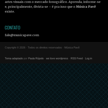
artes visuais com o mercado fonográfico. Aprenda, informe-se
e, principalmente, divirta-se – é pra isso que o
Música Pavê
existe.
CONTATO
fale@musicapave.com
Copyright © 2026 · Todos os direitos reservados · Música Pavê
Tema adaptado
por
Paula Rúpolo
·
we love wordpress
·
RSS Feed
·
Log in