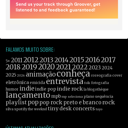
FALAMOS MUITO SOBRE:
2012
2015
2016
2017
2013
2014
2011
5+
2019
2020
2021
2018
2022
2023
2024
conheça
animação
2025
coreografia
cover
2026
entrevista
eletrônica
emicida
fotografia
folk
indie
indie rock
indie pop
humor
la blogothèque
lançamento
mpb
plano sequência
mp seleciona
pop
rock
playlist
pop rock
preto e branco
tiny desk concerts
spotify
silva
the weeknd
tuyo