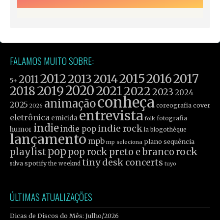
FALAMOS MUITO SOBRE:
2012
2015
2016
2017
2013
2014
2011
5+
2019
2020
2021
2018
2022
2023
2024
conheça
animação
2025
coreografia
cover
2026
entrevista
eletrônica
emicida
fotografia
folk
indie
indie rock
indie pop
humor
la blogothèque
lançamento
mpb
plano sequência
mp seleciona
pop
rock
playlist
pop rock
preto e branco
tiny desk concerts
spotify
silva
the weeknd
tuyo
ÚLTIMAS ATUALIZAÇÕES
Dicas de Discos do Mês: Julho/2026