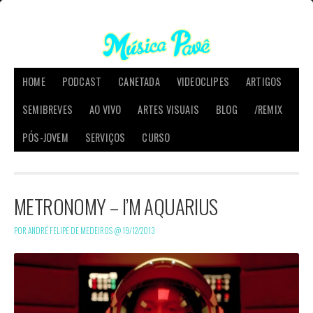
HOME
PODCAST
CANETADA
VIDEOCLIPES
ARTIGOS
SEMIBREVES
AO VIVO
ARTES VISUAIS
BLOG
/REMIX
PÓS-JOVEM
SERVIÇOS
CURSO
METRONOMY – I’M AQUARIUS
POR ANDRÉ FELIPE DE MEDEIROS @
19/12/2013