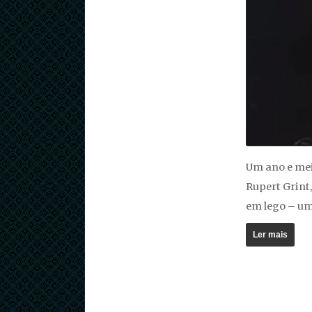
Um ano e mei
Rupert Grint,
em lego – um
Ler mais