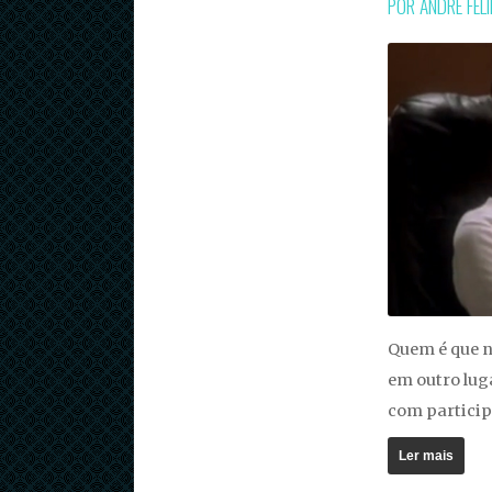
POR ANDRÉ FEL
Quem é que n
em outro lug
com particip
Ler mais