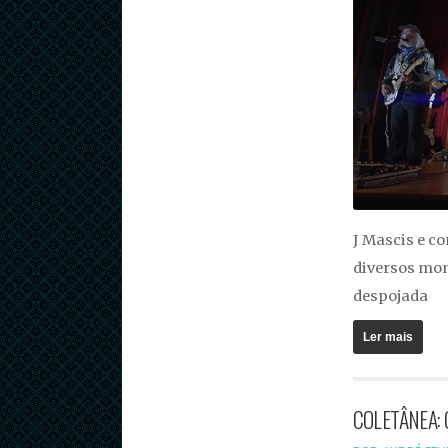
J Mascis e c
diversos mom
despojada
Ler mais
COLETÂNEA: 