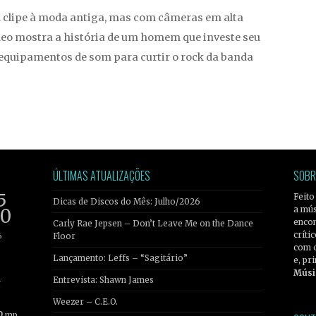
clipe à moda antiga, mas com câmeras em alta
ídeo mostra a história de um homem que investe seu
equipamentos de som para curtir o rock da banda
ÚLTIMAS ATUALIZAÇÕES
SOBR
5
Feito
Dicas de Discos do Mês: Julho/2026
a mús
20
encon
Carly Rae Jepsen – Don’t Leave Me on the Dance
críti
6
Floor
com 
Lançamento: Leffs – “Sagitário”
e, pr
Músi
Entrevista: Shawn James
r
Weezer – C.E.O.
b
mp