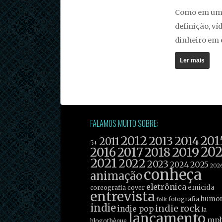
Como em um 
definição, v
dinheiro em 
Ler mais
FALAMOS MUITO SOBRE:
2012
201
2013
2014
2011
5+
2019
20
2016
2017
2018
2021
2022
2023
2025
2024
202
conheça
animação
eletrônica
emicida
coreografia
cover
entrevista
humo
fotografia
folk
indie
indie rock
indie pop
la
lançamento
mp
blogothèque