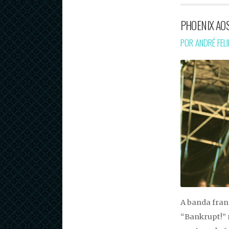
PHOENIX AO
POR ANDRÉ FEL
A banda fran
“Bankrupt!” 