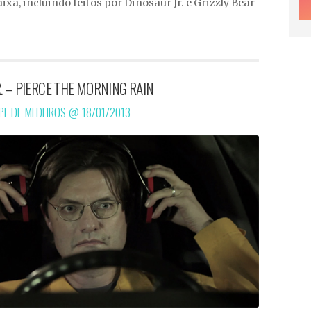
ixa, incluindo feitos por Dinosaur Jr. e Grizzly Bear
. – PIERCE THE MORNING RAIN
IPE DE MEDEIROS @
18/01/2013