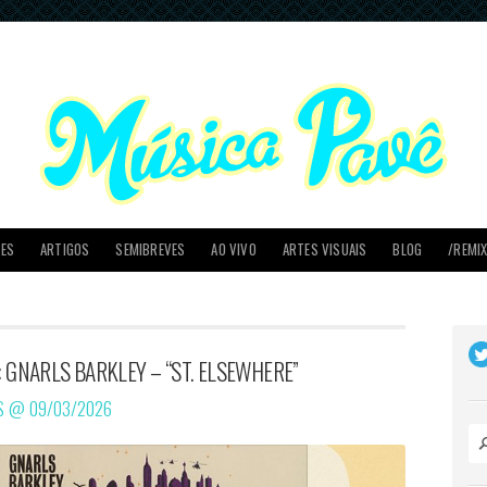
PES
ARTIGOS
SEMIBREVES
AO VIVO
ARTES VISUAIS
BLOG
/REMI
A: GNARLS BARKLEY – “ST. ELSEWHERE”
OS @
09/03/2026