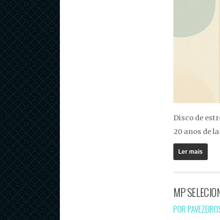
Disco de est
20 anos de l
Ler mais
MP SELECION
POR PAVEZEIR