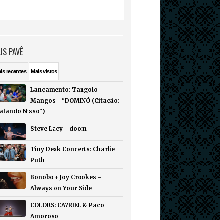
IS PAVÊ
ais
recentes
Mais
vistos
Lançamento: Tangolo
Mangos - "DOMINÓ (Citação:
Falando Nisso")
Steve Lacy - doom
Tiny Desk Concerts: Charlie
Puth
Bonobo + Joy Crookes -
Always on Your Side
COLORS: CA7RIEL & Paco
Amoroso