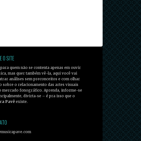
E O SITE
 para quem não se contenta apenas em ouvir
ica, mas quer também vê-la, aqui você vai
trar análises sem preconceitos e com olhar
co sobre o relacionamento das artes visuais
o mercado fonográfico. Aprenda, informe-se
incipalmente, divirta-se – é pra isso que o
ca Pavê
existe.
ATO
@musicapave.com