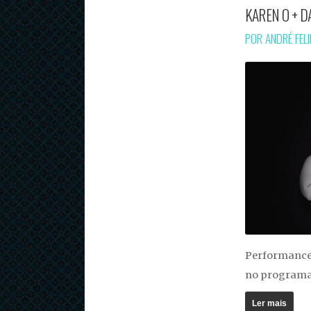
KAREN O + D
POR ANDRÉ FEL
Performance 
no programa 
Ler mais