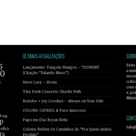
ÚLTIMAS ATUALIZAÇÕES
SOBR
5
Feito
Lançamento: Tangolo Mangos – “DOMINÓ
a mús
20
(Citação: “Falando Nisso”)
encon
críti
6
Steve Lacy – doom
com 
Tiny Desk Concerts: Charlie Puth
e, pr
Músi
Bonobo + Joy Crookes – Always on Your Side
r
COLORS: CA7RIEL & Paco Amoroso
b
mp
CONT
p
Papo em Dia: Bryan Behr
fale
silva
Colomy Reflete Os Caminhos de “Pra Quem Andou
ts
Perdido”