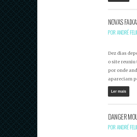
NOVAS FAIXA
POR ANDRÉ FEL
Dez dias dep
o site reuni
por onde an
apareciam p
Ler mais
DANGER MOUS
POR ANDRÉ FEL