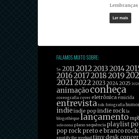
Lembranças
Ler mais
FALAMOS MUITO SOBRE:
2012
201
2013
2014
2011
5+
2019
20
2016
2017
2018
2021
2022
2023
2025
2024
202
conheça
animação
eletrônica
emicida
coreografia
cover
entrevista
humo
fotografia
folk
indie
indie rock
indie pop
la
lançamento
mp
blogothèque
po
playlist
plano sequência
seleciona
rock
pop rock
preto e branco
tiny desk concer
spotify
the weeknd