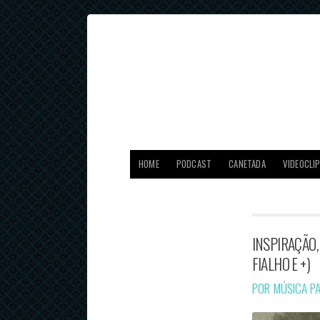
HOME
PODCAST
CANETADA
VIDEOCLI
INSPIRAÇÃO, 
FIALHO E +)
POR MÚSICA P