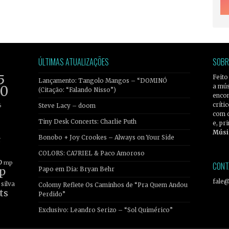
ÚLTIMAS ATUALIZAÇÕES
SOBR
5
Feito
Lançamento: Tangolo Mangos – “DOMINÓ
a mús
20
(Citação: “Falando Nisso”)
encon
críti
6
Steve Lacy – doom
com 
Tiny Desk Concerts: Charlie Puth
e, pr
Músi
Bonobo + Joy Crookes – Always on Your Side
r
COLORS: CA7RIEL & Paco Amoroso
b
mp
CONT
p
Papo em Dia: Bryan Behr
fale
silva
Colomy Reflete Os Caminhos de “Pra Quem Andou
ts
Perdido”
Exclusivo: Leandro Serizo – “Sol Quimérico”