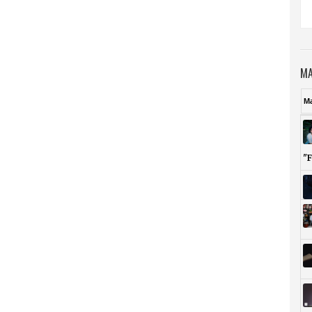
MA
M
"