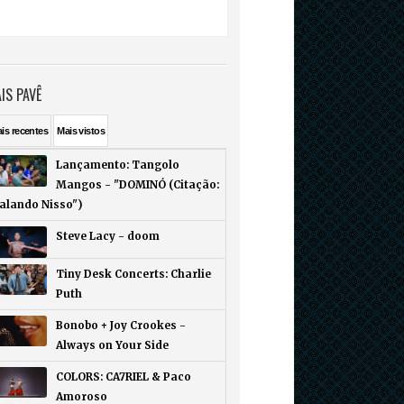
IS PAVÊ
ais
recentes
Mais
vistos
Lançamento: Tangolo
Mangos - "DOMINÓ (Citação:
Falando Nisso")
Steve Lacy - doom
Tiny Desk Concerts: Charlie
Puth
Bonobo + Joy Crookes -
Always on Your Side
COLORS: CA7RIEL & Paco
Amoroso