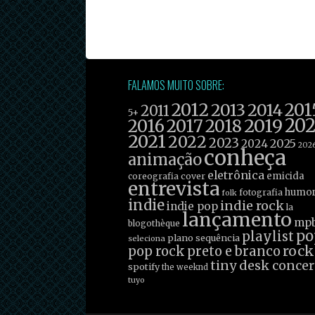
FALAMOS MUITO SOBRE:
2012
201
2013
2014
2011
5+
2019
20
2016
2017
2018
2021
2022
2023
2025
2024
202
conheça
animação
eletrônica
emicida
coreografia
cover
entrevista
humo
fotografia
folk
indie
indie rock
indie pop
la
lançamento
mp
blogothèque
po
playlist
plano sequência
seleciona
rock
pop rock
preto e branco
tiny desk concer
spotify
the weeknd
tuyo