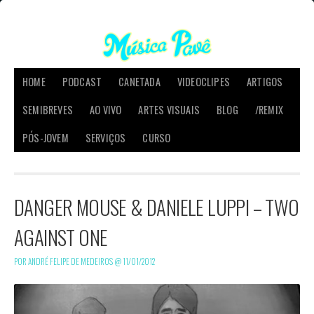
HOME
PODCAST
CANETADA
VIDEOCLIPES
ARTIGOS
SEMIBREVES
AO VIVO
ARTES VISUAIS
BLOG
/REMIX
PÓS-JOVEM
SERVIÇOS
CURSO
DANGER MOUSE & DANIELE LUPPI – TWO
AGAINST ONE
POR ANDRÉ FELIPE DE MEDEIROS @
11/01/2012