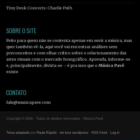
Tiny Desk Concerts: Charlie Puth
SOBRE O SITE
Feito para quem não se contenta apenas em ouvir a música, mas
quer também vê-la, aqui você vai encontrar análises sem
preconceitos e com olhar crítico sobre o relacionamento das
artes visuais com o mercado fonográfico. Aprenda, informe-se
e, principalmente, divirta-se – é pra isso que o
Música Pavê
existe.
CONTATO
fale@musicapave.com
Copyright © 2026 · Todos os direitos reservados · Música Pavê
Tema adaptado
por
Paula Rúpolo
·
we love wordpress
·
RSS Feed
·
Log in