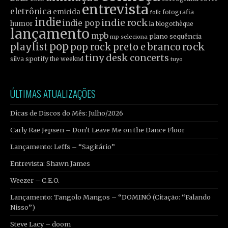
entrevista
eletrônica
emicida
fotografia
folk
indie
indie rock
indie pop
humor
la blogothèque
lançamento
mpb
plano sequência
mp seleciona
pop
rock
playlist
pop rock
preto e branco
tiny desk concerts
spotify
silva
the weeknd
tuyo
ÚLTIMAS ATUALIZAÇÕES
Dicas de Discos do Mês: Julho/2026
Carly Rae Jepsen – Don’t Leave Me on the Dance Floor
Lançamento: Leffs – “Sagitário”
Entrevista: Shawn James
Weezer – C.E.O.
Lançamento: Tangolo Mangos – “DOMINÓ (Citação: “Falando
Nisso”)
Steve Lacy – doom