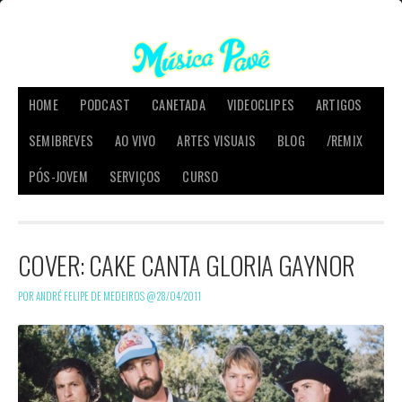
HOME
PODCAST
CANETADA
VIDEOCLIPES
ARTIGOS
SEMIBREVES
AO VIVO
ARTES VISUAIS
BLOG
/REMIX
PÓS-JOVEM
SERVIÇOS
CURSO
COVER: CAKE CANTA GLORIA GAYNOR
POR ANDRÉ FELIPE DE MEDEIROS @
28/04/2011