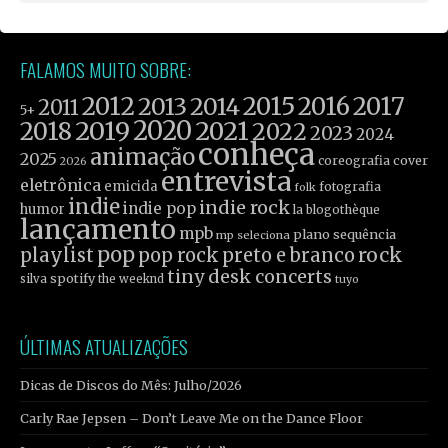
FALAMOS MUITO SOBRE:
2012
2015
2016
2017
2013
2014
2011
5+
2019
2020
2021
2018
2022
2023
2024
conheça
animação
2025
coreografia
cover
2026
entrevista
eletrônica
emicida
fotografia
folk
indie
indie rock
indie pop
humor
la blogothèque
lançamento
mpb
plano sequência
mp seleciona
pop
rock
playlist
pop rock
preto e branco
tiny desk concerts
spotify
silva
the weeknd
tuyo
ÚLTIMAS ATUALIZAÇÕES
Dicas de Discos do Mês: Julho/2026
Carly Rae Jepsen – Don’t Leave Me on the Dance Floor