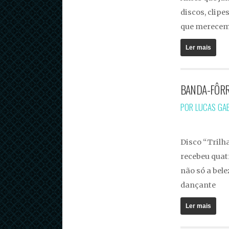
discos, clip
que merecem 
Ler mais
BANDA-FÔRRA
POR LUCAS GA
Disco “Trilha
recebeu quatr
não só a bel
dançante
Ler mais