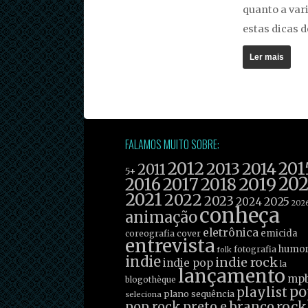
quanto a vari
estas dicas 
Ler mais
FALAMOS MUITO SOBRE:
2012
201
2013
2014
2011
5+
2019
20
2016
2017
2018
2021
2022
2023
2025
2024
202
conheça
animação
eletrônica
emicida
coreografia
cover
entrevista
humo
fotografia
folk
indie
indie rock
indie pop
la
lançamento
mp
blogothèque
po
playlist
plano sequência
seleciona
rock
pop rock
preto e branco