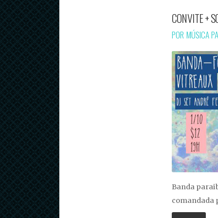
CONVITE + S
POR MÚSICA P
Banda paraib
comandada p