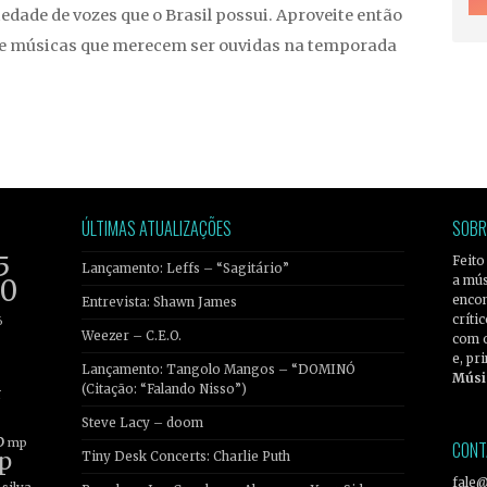
edade de vozes que o Brasil possui. Aproveite então
de músicas que merecem ser ouvidas na temporada
ÚLTIMAS ATUALIZAÇÕES
SOBR
5
Feito
Lançamento: Leffs – “Sagitário”
a mús
20
encon
Entrevista: Shawn James
críti
6
Weezer – C.E.O.
com 
e, pr
Lançamento: Tangolo Mangos – “DOMINÓ
Músi
(Citação: “Falando Nisso”)
r
Steve Lacy – doom
b
mp
CONT
p
Tiny Desk Concerts: Charlie Puth
fale