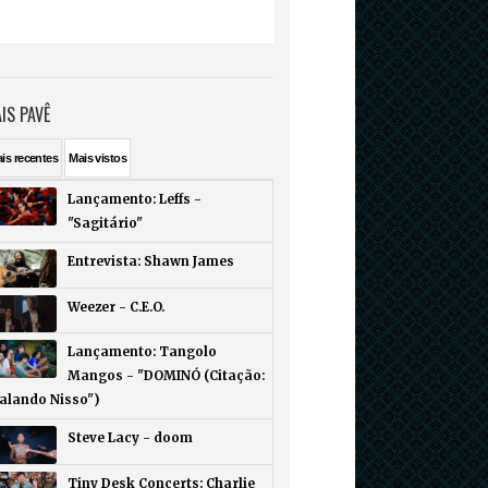
IS PAVÊ
ais
recentes
Mais
vistos
Lançamento: Leffs -
"Sagitário"
Entrevista: Shawn James
Weezer - C.E.O.
Lançamento: Tangolo
Mangos - "DOMINÓ (Citação:
Falando Nisso")
Steve Lacy - doom
Tiny Desk Concerts: Charlie