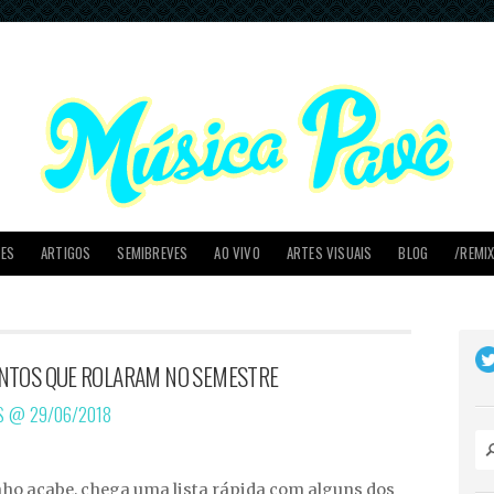
PES
ARTIGOS
SEMIBREVES
AO VIVO
ARTES VISUAIS
BLOG
/REMI
NTOS QUE ROLARAM NO SEMESTRE
OS @
29/06/2018
nho acabe, chega uma lista rápida com alguns dos