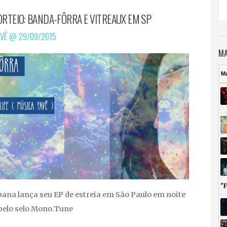
ORTEIO: BANDA-FÔRRA E VITREAUX EM SP
AVÊ @
29/09/2015
MA
M
"
ana lança seu EP de estreia em São Paulo em noite
elo selo Mono.Tune