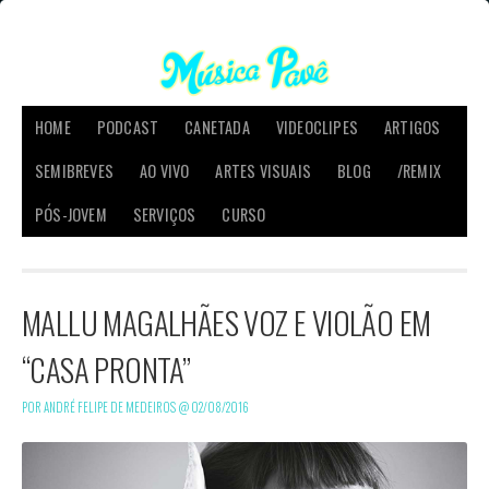
HOME
PODCAST
CANETADA
VIDEOCLIPES
ARTIGOS
SEMIBREVES
AO VIVO
ARTES VISUAIS
BLOG
/REMIX
PÓS-JOVEM
SERVIÇOS
CURSO
MALLU MAGALHÃES VOZ E VIOLÃO EM
“CASA PRONTA”
POR ANDRÉ FELIPE DE MEDEIROS @
02/08/2016