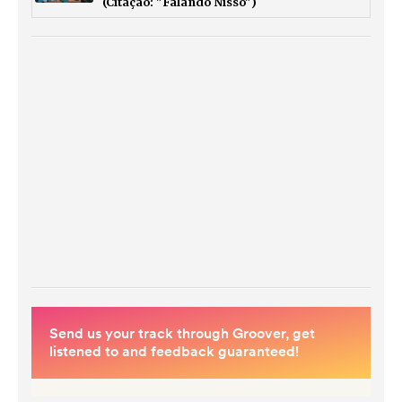
(Citação: "Falando Nisso")