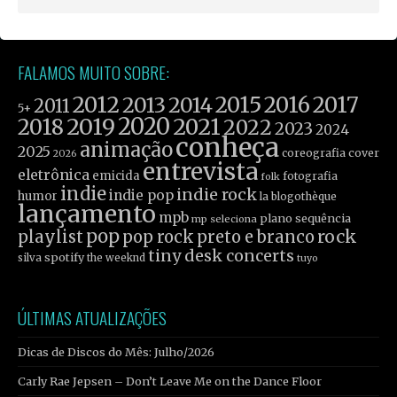
FALAMOS MUITO SOBRE:
2012
2015
2016
2017
2013
2014
2011
5+
2019
2020
2021
2018
2022
2023
2024
conheça
animação
2025
coreografia
cover
2026
entrevista
eletrônica
emicida
fotografia
folk
indie
indie rock
indie pop
humor
la blogothèque
lançamento
mpb
plano sequência
mp seleciona
pop
rock
playlist
pop rock
preto e branco
tiny desk concerts
spotify
silva
the weeknd
tuyo
ÚLTIMAS ATUALIZAÇÕES
Dicas de Discos do Mês: Julho/2026
Carly Rae Jepsen – Don’t Leave Me on the Dance Floor