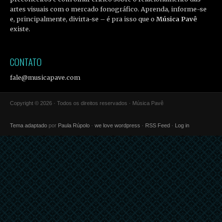
artes visuais com o mercado fonográfico. Aprenda, informe-se
e, principalmente, divirta-se – é pra isso que o
Música Pavê
existe.
CONTATO
fale@musicapave.com
Copyright © 2026 · Todos os direitos reservados · Música Pavê
Tema adaptado
por
Paula Rúpolo
·
we love wordpress
·
RSS Feed
·
Log in