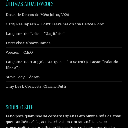
ÚLTIMAS ATUALIZAÇÕES
Dicas de Discos do Mês: Julho/2026
Carly Rae Jepsen – Don’t Leave Me on the Dance Floor
Lançamento: Leffs – “Sagitário”
Entrevista: Shawn James
Weezer – C.E.O.
Lançamento: Tangolo Mangos – “DOMINÓ (Citação: “Falando
Nisso”)
Steve Lacy – doom
Tiny Desk Concerts: Charlie Puth
SOBRE O SITE
Feito para quem não se contenta apenas em ouvir a música, mas
quer também vê-la, aqui você vai encontrar análises sem
preconceitos e com olhar crítico sobre o relacionamento das