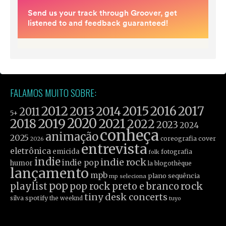
FALAMOS MUITO SOBRE:
2012
2015
2016
2017
2013
2014
2011
5+
2019
2020
2021
2018
2022
2023
2024
conheça
animação
2025
coreografia
cover
2026
entrevista
eletrônica
emicida
fotografia
folk
indie
indie rock
indie pop
humor
la blogothèque
lançamento
mpb
plano sequência
mp seleciona
pop
rock
playlist
pop rock
preto e branco
tiny desk concerts
spotify
silva
the weeknd
tuyo