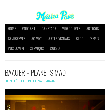
HOME
PODCAST
CANETADA
VIDEOCLIPES
ARTIGOS
SEMIBREVES
AO VIVO
ARTES VISUAIS
BLOG
/REMIX
PÓS-JOVEM
SERVIÇOS
CURSO
BAAUER – PLANET’S MAD
POR ANDRÉ FELIPE DE MEDEIROS @
09/04/2020