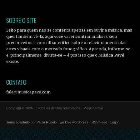
SOBRE O SITE
Feito para quem não se contenta apenas em ouvir a música, mas
quer também vê-la, aqui você vai encontrar análises sem
preconceitos e com olhar crítico sobre o relacionamento das
artes visuais com o mercado fonográfico. Aprenda, informe-se
e, principalmente, divirta-se – é pra isso que o
Música Pavê
existe.
CONTATO
fale@musicapave.com
Copyright © 2026 · Todos os direitos reservados · Música Pavê
Tema adaptado
por
Paula Rúpolo
·
we love wordpress
·
RSS Feed
·
Log in