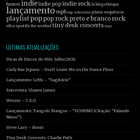
indie
indie rock
indie pop
humor
la blogothèque
lançamento
mpb
plano sequência
mp seleciona
pop
rock
playlist
pop rock
preto e branco
tiny desk concerts
spotify
silva
the weeknd
tuyo
ÚLTIMAS ATUALIZAÇÕES
Dicas de Discos do Mês: Julho/2026
Carly Rae Jepsen – Don’t Leave Me on the Dance Floor
Lançamento: Leffs – “Sagitário”
Entrevista: Shawn James
Weezer – C.E.O.
Lançamento: Tangolo Mangos – “DOMINÓ (Citação: “Falando
Nisso”)
Steve Lacy – doom
Tiny Desk Concerts: Charlie Puth