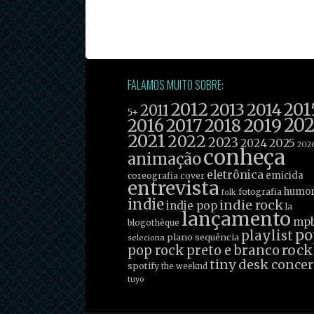
FALAMOS MUITO SOBRE:
2012
201
2013
2014
2011
5+
2019
20
2016
2017
2018
2021
2022
2023
2025
2024
202
conheça
animação
eletrônica
emicida
coreografia
cover
entrevista
humo
fotografia
folk
indie
indie rock
indie pop
la
lançamento
mp
blogothèque
po
playlist
plano sequência
seleciona
rock
pop rock
preto e branco
tiny desk concer
spotify
the weeknd
tuyo