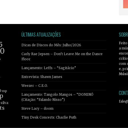
ÚLTIMAS ATUALIZAÇÕES
SOBR
5
Feito
Dicas de Discos do Mês: Julho/2026
a mús
20
encon
Carly Rae Jepsen – Don’t Leave Me on the Dance
críti
6
Floor
com 
Lançamento: Leffs – “Sagitário”
e, pr
Músi
Entrevista: Shawn James
r
Weezer – C.E.O.
b
mp
CONT
p
Lançamento: Tangolo Mangos – “DOMINÓ
(Citação: “Falando Nisso”)
fale
silva
ts
Steve Lacy – doom
Tiny Desk Concerts: Charlie Puth