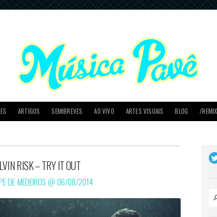
PES
ARTIGOS
SEMIBREVES
AO VIVO
ARTES VISUAIS
BLOG
/REMI
LVIN RISK – TRY IT OUT
IPE DE MEDEIROS @
06/08/2014