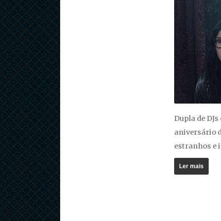
Dupla de DJs 
aniversário 
estranhos e 
Ler mais