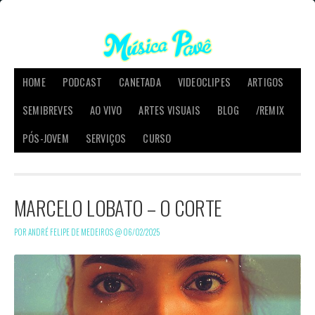
HOME
PODCAST
CANETADA
VIDEOCLIPES
ARTIGOS
SEMIBREVES
AO VIVO
ARTES VISUAIS
BLOG
/REMIX
PÓS-JOVEM
SERVIÇOS
CURSO
MARCELO LOBATO – O CORTE
POR ANDRÉ FELIPE DE MEDEIROS @
06/02/2025