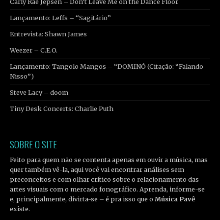
Carly Rae Jepsen – Don’t Leave Me on the Dance Floor
Lançamento: Leffs – “Sagitário”
Entrevista: Shawn James
Weezer – C.E.O.
Lançamento: Tangolo Mangos – “DOMINÓ (Citação: “Falando
Nisso”)
Steve Lacy – doom
Tiny Desk Concerts: Charlie Puth
SOBRE O SITE
Feito para quem não se contenta apenas em ouvir a música, mas
quer também vê-la, aqui você vai encontrar análises sem
preconceitos e com olhar crítico sobre o relacionamento das
artes visuais com o mercado fonográfico. Aprenda, informe-se
e, principalmente, divirta-se – é pra isso que o
Música Pavê
existe.