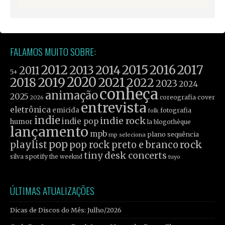
FALAMOS MUITO SOBRE:
2012
2015
2016
2017
2013
2014
2011
5+
2019
2020
2021
2018
2022
2023
2024
conheça
animação
2025
coreografia
cover
2026
entrevista
eletrônica
emicida
fotografia
folk
indie
indie rock
indie pop
humor
la blogothèque
lançamento
mpb
plano sequência
mp seleciona
pop
rock
playlist
pop rock
preto e branco
tiny desk concerts
spotify
silva
the weeknd
tuyo
ÚLTIMAS ATUALIZAÇÕES
Dicas de Discos do Mês: Julho/2026